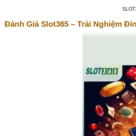
SLOT3
Đánh Giá Slot365 – Trải Nghiệm Đ