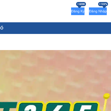
Đăng Ký
Đăng Nhập
SỐ