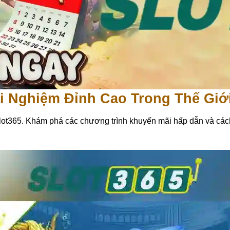
ải Nghiệm Đỉnh Cao Trong Thế Gi
i Slot365. Khám phá các chương trình khuyến mãi hấp dẫn và cá