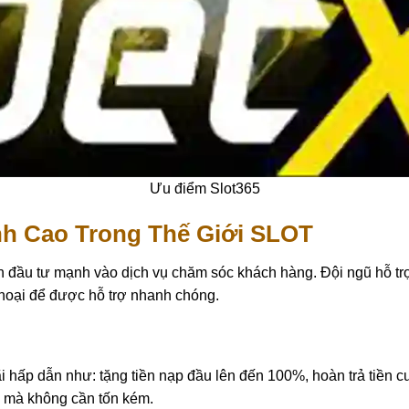
Ưu điểm Slot365
ỉnh Cao Trong Thế Giới SLOT
 đầu tư mạnh vào dịch vụ chăm sóc khách hàng. Đội ngũ hỗ trợ
 thoại để được hỗ trợ nhanh chóng.
 hấp dẫn như: tặng tiền nạp đầu lên đến 100%, hoàn trả tiền c
g mà không cần tốn kém.