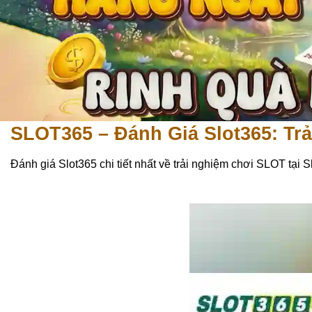
SLOT365 – Đánh Giá Slot365: Tr
Đánh giá Slot365 chi tiết nhất về trải nghiệm chơi SLOT tạ