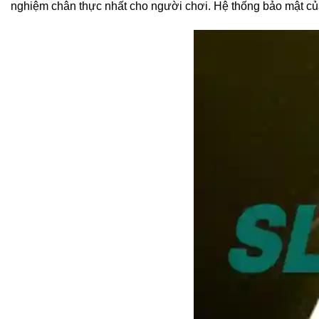
nghiệm chân thực nhất cho người chơi. Hệ thống bảo mật c