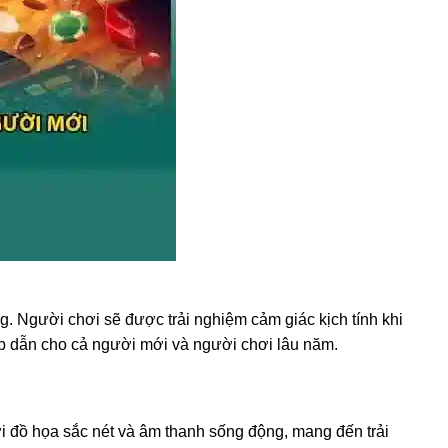
. Người chơi sẽ được trải nghiệm cảm giác kịch tính khi
hấp dẫn cho cả người mới và người chơi lâu năm.
i đồ họa sắc nét và âm thanh sống động, mang đến trải