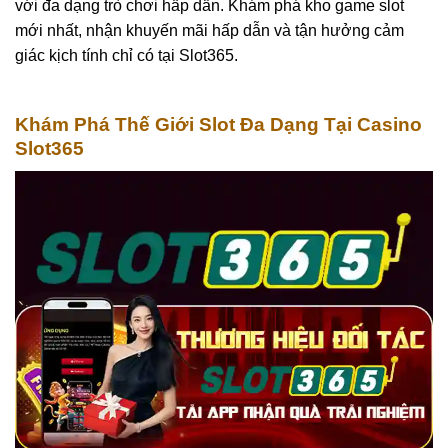
với đa dạng trò chơi hấp dẫn. Khám phá kho game slot
mới nhất, nhận khuyến mãi hấp dẫn và tận hưởng cảm
giác kịch tính chỉ có tại Slot365.
Khám Phá Thế Giới Slot Đa Dạng Tại Casino
Slot365