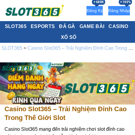
Đăng Ký
Đăng Nhập
SLOT365
ESPORTS
ĐÁ GÀ
GAME BÀI
CASINO
XỐ SỐ
SLOT365
>
Casino Slot365 – Trải Nghiệm Đỉnh Cao Trong Thế Giới Slot
Casino Slot365 – Trải Nghiệm Đỉnh Cao
Trong Thế Giới Slot
Casino Slot365 mang đến trải nghiệm chơi slot đỉnh cao