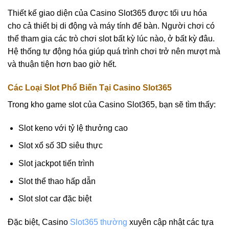
Thiết kế giao diện của Casino Slot365 được tối ưu hóa
cho cả thiết bị di động và máy tính để bàn. Người chơi có
thể tham gia các trò chơi slot bất kỳ lúc nào, ở bất kỳ đâu.
Hệ thống tự động hóa giúp quá trình chơi trở nên mượt mà
và thuận tiện hơn bao giờ hết.
Các Loại Slot Phổ Biến Tại Casino Slot365
Trong kho game slot của Casino Slot365, bạn sẽ tìm thấy:
Slot keno với tỷ lệ thưởng cao
Slot xổ số 3D siêu thực
Slot jackpot tiến trình
Slot thể thao hấp dẫn
Slot slot car đặc biệt
Đặc biệt, Casino
Slot365 thường
xuyên cập nhật các tựa