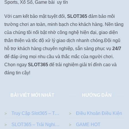
Sports, Xổ Số, Game bài uy tín
Với cam kết bảo mật tuyệt đối,
SLOT365
đảm bảo môi
trường chơi an toàn, minh bạch cho khách hàng. Nền tảng
của chúng tôi nổi bật nhờ công nghệ hiện đại, giao diện
thân thiện và tốc độ xử lý giao dịch nhanh chóng.
Đội ngũ
hỗ trợ khách hàng chuyên nghiệp, sẵn sàng phục vụ
24/7
để đáp ứng mọi nhu cầu và thắc mắc của người chơi.
Chọn ngay
SLOT365
để trải nghiệm giải trí đỉnh cao và
đáng tin cậy!
BÀI VIẾT MỚI NHẤT
HƯỚNG DẪN
Truy Cập Slot365 – Trải Nghiệm Cá Cược Đỉnh Cao Không Bị Chặn 2026
Điều Khoản Điều Kiện
SLOT365 – Trải Nghiệm Slot365 App Đỉnh Cao 2026
GAME HOT