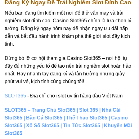
Đăng Ký Ngay Để Trải Nghiệm Slot Đỉnh Cao
Nếu bạn đang tìm kiếm một nơi để thử vận may và trải
nghiệm slot đỉnh cao, Casino Slot365 chính là lựa chọn lý
tưởng. Đăng ký ngay hôm nay để nhận ngay ưu đãi hấp
dẫn và bắt đầu hành trình khám phá thế giới slot đầy kịch
tính.
Đừng bỏ lỡ cơ hội tham gia Casino Slot365 – nơi hội tụ
đầy đủ những yếu tố để tạo nên trải nghiệm slot hoàn hảo
nhất. Hãy nhanh tay đăng ký và tận hưởng những giây
phút vui vẻ, kịch tính cùng chúng tôi!
SLOT365
- Địa chỉ chơi slot uy tín hàng đầu Việt Nam
SLOT365 – Trang Chủ Slot365 | Slot 365 | Nhà Cái
Slot365 | Bắn Cá Slot365 | Thể Thao Slot365 | Casino
Slot365 | Xổ Số Slot365 | Tin Tức Slot365 | Khuyến Mãi
Slot365