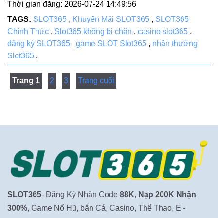
Thời gian đăng: 2026-07-24 14:49:56
TAGS:
SLOT365
,
Khuyến Mãi SLOT365
,
SLOT365
Chính Thức
,
Slot365 không bị chặn
,
casino slot365
,
đăng ký SLOT365
,
game SLOT Slot365
,
nhận thưởng
Slot365
,
Trang 1
2
3
Trang cuối
SLOT365
- Đăng Ký Nhận Code
88K
,
Nạp 200K Nhận
300%
, Game Nổ Hũ, bắn Cá, Casino, Thể Thao, E -