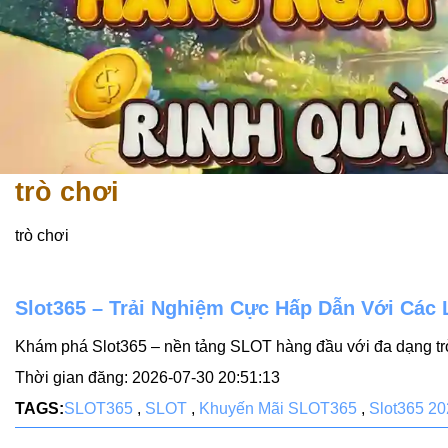
trò chơi
trò chơi
Slot365 – Trải Nghiệm Cực Hấp Dẫn Với Các 
Khám phá Slot365 – nền tảng SLOT hàng đầu với đa dạng trò 
Thời gian đăng: 2026-07-30 20:51:13
TAGS:
SLOT365
,
SLOT
,
Khuyến Mãi SLOT365
,
Slot365 2