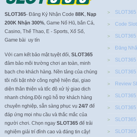
SLOT365
- Đăng Ký Nhận Code
88K
,
Nạp
200K Nhận 300%
, Game Nổ Hũ, bắn Cá,
Casino, Thể Thao, E - Sports, Xổ Số,
Game bài uy tín
Với cam kết bảo mật tuyệt đối,
SLOT365
đảm bảo môi trường chơi an toàn, minh
bạch cho khách hàng. Nền tảng của chúng
tôi nổi bật nhờ công nghệ hiện đại, giao
diện thân thiện và tốc độ xử lý giao dịch
nhanh chóng.
Đội ngũ hỗ trợ khách hàng
chuyên nghiệp, sẵn sàng phục vụ
24/7
để
đáp ứng mọi nhu cầu và thắc mắc của
người chơi. Chọn ngay
SLOT365
để trải
nghiệm giải trí đỉnh cao và đáng tin cậy!