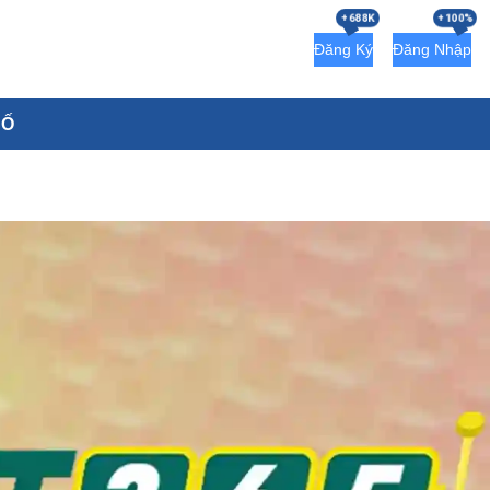
Đăng Ký
Đăng Nhập
SỐ