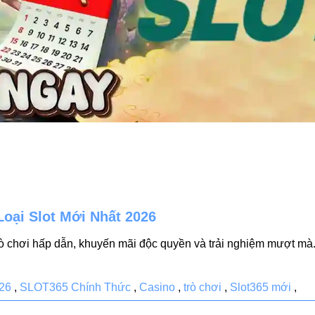
Loại Slot Mới Nhất 2026
chơi hấp dẫn, khuyến mãi độc quyền và trải nghiệm mượt mà. T
026
,
SLOT365 Chính Thức
,
Casino
,
trò chơi
,
Slot365 mới
,