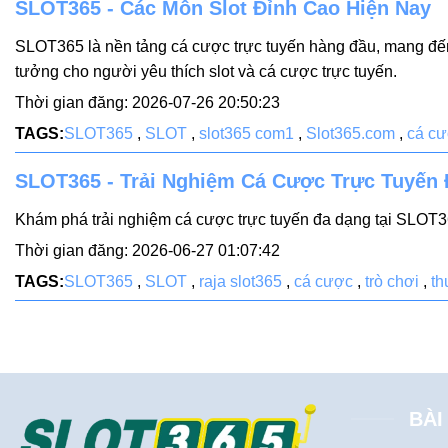
SLOT365 - Các Môn Slot Đỉnh Cao Hiện Nay
SLOT365 là nền tảng cá cược trực tuyến hàng đầu, mang đến t
tưởng cho người yêu thích slot và cá cược trực tuyến.
Thời gian đăng: 2026-07-26 20:50:23
TAGS:
SLOT365
,
SLOT
,
slot365 com1
,
Slot365.com
,
cá c
SLOT365 - Trải Nghiệm Cá Cược Trực Tuyến
Khám phá trải nghiệm cá cược trực tuyến đa dạng tại SLOT36
Thời gian đăng: 2026-06-27 01:07:42
TAGS:
SLOT365
,
SLOT
,
raja slot365
,
cá cược
,
trò chơi
,
t
BÀI