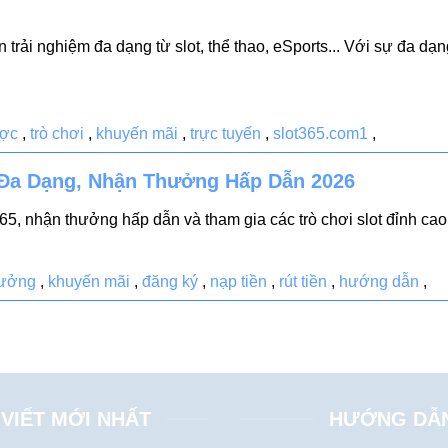
rải nghiệm đa dạng từ slot, thể thao, eSports... Với sự đa dạ
ược
,
trò chơi
,
khuyến mãi
,
trực tuyến
,
slot365.com1
,
 Đa Dạng, Nhận Thưởng Hấp Dẫn 2026
5, nhận thưởng hấp dẫn và tham gia các trò chơi slot đỉnh ca
hưởng
,
khuyến mãi
,
đăng ký
,
nạp tiền
,
rút tiền
,
hướng dẫn
,
 VIẾT MỚI NHẤT
HƯỚNG DẪ