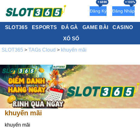
Đăng Ký
Đăng Nhập
SLOT365
ESPORTS
ĐÁ GÀ
GAME BÀI
CASINO
XỐ SỐ
SLOT365
>
TAGs Cloud
>
khuyến mãi
khuyến mãi
khuyến mãi