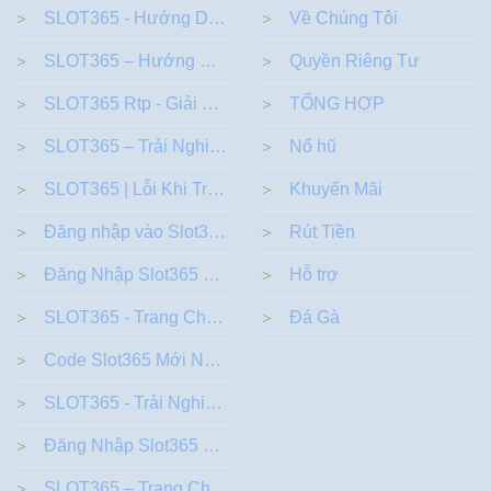
SLOT365 - Hướng Dẫn Slot365 Chi Tiết Nhất 2026
Về Chúng Tôi
SLOT365 – Hướng Dẫn Đăng Nhập Slot365 Login Link Và Trải Nghiệm Slot Đỉnh Cao 2026
Quyền Riêng Tư
SLOT365 Rtp - Giải Pháp Tối Ưu Cho Người Chơi Slot 2026
TỔNG HỢP
SLOT365 – Trải Nghiệm Trò Chơi Slot365 Tại Việt Nam Đỉnh Cao
Nổ hũ
SLOT365 | Lỗi Khi Truy Cập Game Slot365 – Giải Pháp Tối Ưu Cho Người Chơi 2026
Khuyến Mãi
Đăng nhập vào Slot365 – Trải Nghiệm Vàng Cho Người Chơi Slot365
Rút Tiền
Đăng Nhập Slot365 – Trang Đăng Nhập Chính Thức Cho Người Dùng SLOT365
Hỗ trợ
SLOT365 - Trang Chủ Chính Thức Không Bị Chặn 2026 | Slot365 Alternatif
Đá Gà
Code Slot365 Mới Nhất 2026 – Trải Nghiệm Thú Vị Tại SLOT365
SLOT365 - Trải Nghiệm Cá Cược Slot Đỉnh Cao, Nhận Thưởng Hấp Dẫn - Copyright © 2026
Đăng Nhập Slot365 – Trải Nghiệm Slot365 Free Độc Quyền 2026
SLOT365 – Trang Chủ Slot365 | Slot 365 | Nhà Cái Slot365 | Bắn Cá Slot365 | Thể Thao Slot365 | Casino Slot365 | Xổ Số Slot365 | Tin Tức Slot365 | Khuyến Mãi Slot365