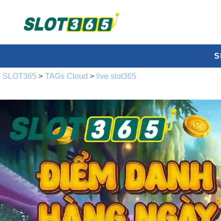
S
SLOT365
>
TAGs Cloud
>
live slot365