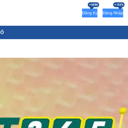
Đăng Ký
Đăng Nhập
SỐ