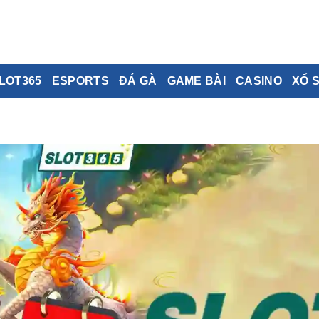
LOT365
ESPORTS
ĐÁ GÀ
GAME BÀI
CASINO
XỐ 