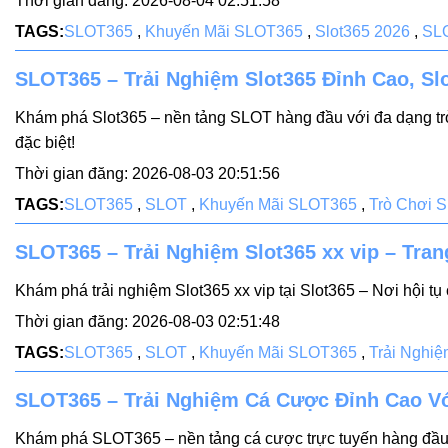
Thời gian đăng: 2026-08-04 02:51:58
TAGS:
SLOT365
,
Khuyến Mãi SLOT365
,
Slot365 2026
,
SL
SLOT365 – Trải Nghiệm Slot365 Đỉnh Cao, Slo
Khám phá Slot365 – nền tảng SLOT hàng đầu với đa dạng trò
đặc biệt!
Thời gian đăng: 2026-08-03 20:51:56
TAGS:
SLOT365
,
SLOT
,
Khuyến Mãi SLOT365
,
Trò Chơi S
SLOT365 – Trải Nghiệm Slot365 xx vip – Tran
Khám phá trải nghiệm Slot365 xx vip tại Slot365 – Nơi hội t
Thời gian đăng: 2026-08-03 02:51:48
TAGS:
SLOT365
,
SLOT
,
Khuyến Mãi SLOT365
,
Trải Nghiệ
SLOT365 – Trải Nghiệm Cá Cược Đỉnh Cao Vớ
Khám phá SLOT365 – nền tảng cá cược trực tuyến hàng đầu 