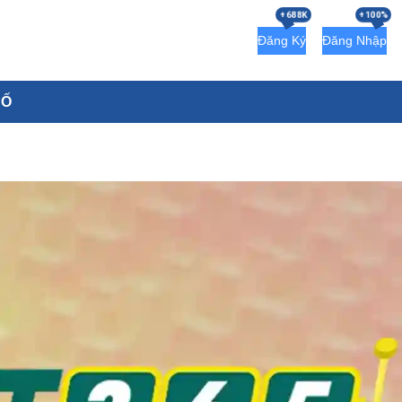
Đăng Ký
Đăng Nhập
SỐ