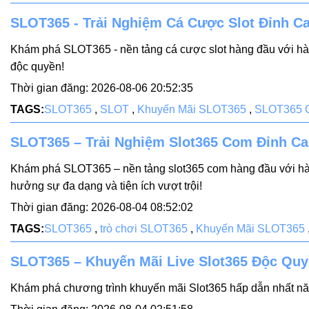
SLOT365 - Trải Nghiệm Cá Cược Slot Đỉnh C
Khám phá SLOT365 - nền tảng cá cược slot hàng đầu với hàn
độc quyền!
Thời gian đăng: 2026-08-06 20:52:35
TAGS:
SLOT365
,
SLOT
,
Khuyến Mãi SLOT365
,
SLOT365 C
SLOT365 – Trải Nghiệm Slot365 Com Đỉnh Ca
Khám phá SLOT365 – nền tảng slot365 com hàng đầu với hàn
hưởng sự đa dạng và tiện ích vượt trội!
Thời gian đăng: 2026-08-04 08:52:02
TAGS:
SLOT365
,
trò chơi SLOT365
,
Khuyến Mãi SLOT365
SLOT365 – Khuyến Mãi Live Slot365 Độc Quy
Khám phá chương trình khuyến mãi Slot365 hấp dẫn nhất năm 