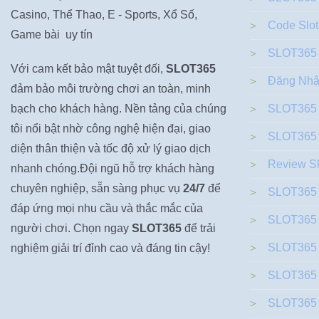
Casino, Thể Thao, E - Sports, Xổ Số,
Game bài uy tín
Với cam kết bảo mật tuyệt đối,
SLOT365
đảm bảo môi trường chơi an toàn, minh
bạch cho khách hàng. Nền tảng của chúng
tôi nổi bật nhờ công nghệ hiện đại, giao
diện thân thiện và tốc độ xử lý giao dịch
nhanh chóng.
Đội ngũ hỗ trợ khách hàng
chuyên nghiệp, sẵn sàng phục vụ
24/7
để
đáp ứng mọi nhu cầu và thắc mắc của
người chơi. Chọn ngay
SLOT365
để trải
nghiệm giải trí đỉnh cao và đáng tin cậy!