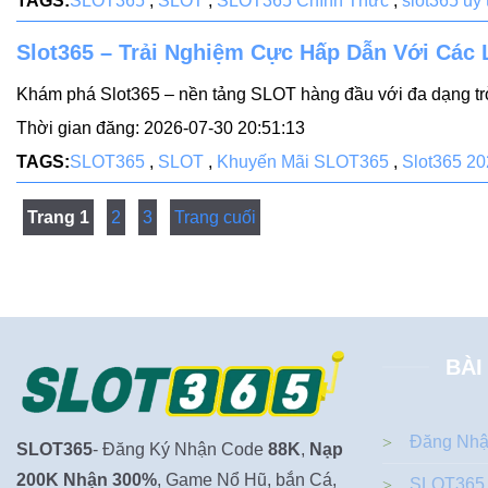
TAGS:
SLOT365
,
SLOT
,
SLOT365 Chính Thức
,
slot365 uy 
Slot365 – Trải Nghiệm Cực Hấp Dẫn Với Các 
Khám phá Slot365 – nền tảng SLOT hàng đầu với đa dạng trò 
Thời gian đăng: 2026-07-30 20:51:13
TAGS:
SLOT365
,
SLOT
,
Khuyến Mãi SLOT365
,
Slot365 2
Trang 1
2
3
Trang cuối
BÀI
SLOT365
- Đăng Ký Nhận Code
88K
,
Nạp
200K Nhận 300%
, Game Nổ Hũ, bắn Cá,