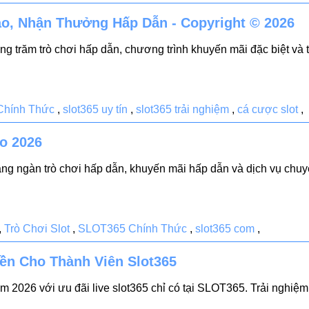
ao, Nhận Thưởng Hấp Dẫn - Copyright © 2026
g trăm trò chơi hấp dẫn, chương trình khuyến mãi đặc biệt và
hính Thức
,
slot365 uy tín
,
slot365 trải nghiệm
,
cá cược slot
,
o 2026
g ngàn trò chơi hấp dẫn, khuyến mãi hấp dẫn và dịch vụ chuy
,
Trò Chơi Slot
,
SLOT365 Chính Thức
,
slot365 com
,
ền Cho Thành Viên Slot365
2026 với ưu đãi live slot365 chỉ có tại SLOT365. Trải nghiệm