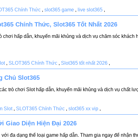
OT365 Chính Thức
,
slot365 game
,
live slot365
,
t365 Chính Thức, Slot365 Tốt Nhất 2026
 chơi hấp dẫn, khuyến mãi khủng và dịch vụ chăm sóc khách h
lot
,
SLOT365 Chính Thức
,
Slot365 tốt nhất 2026
,
g Chủ Slot365
ụ các trò chơi Slot hấp dẫn, khuyến mãi khủng và dịch vụ chất 
m Slot
,
SLOT365 Chính Thức
,
slot365 xx vip
,
i Giao Diện Hiện Đại 2026
với đa dạng thể loại game hấp dẫn. Tham gia ngay để nhận th