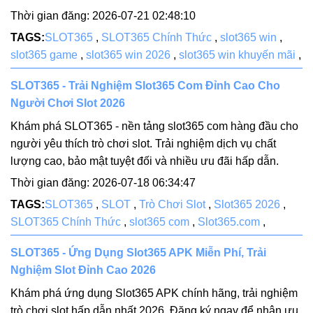
Thời gian đăng: 2026-07-21 02:48:10
TAGS:
SLOT365
,
SLOT365 Chính Thức
,
slot365 win
,
slot365 game
,
slot365 win 2026
,
slot365 win khuyến mãi
,
SLOT365 - Trải Nghiệm Slot365 Com Đỉnh Cao Cho
Người Chơi Slot 2026
Khám phá SLOT365 - nền tảng slot365 com hàng đầu cho
người yêu thích trò chơi slot. Trải nghiệm dịch vụ chất
lượng cao, bảo mật tuyệt đối và nhiều ưu đãi hấp dẫn.
Thời gian đăng: 2026-07-18 06:34:47
TAGS:
SLOT365
,
SLOT
,
Trò Chơi Slot
,
Slot365 2026
,
SLOT365 Chính Thức
,
slot365 com
,
Slot365.com
,
SLOT365 - Ứng Dụng Slot365 APK Miễn Phí, Trải
Nghiệm Slot Đỉnh Cao 2026
Khám phá ứng dụng Slot365 APK chính hãng, trải nghiệm
trò chơi slot hấp dẫn nhất 2026. Đăng ký ngay để nhận ưu