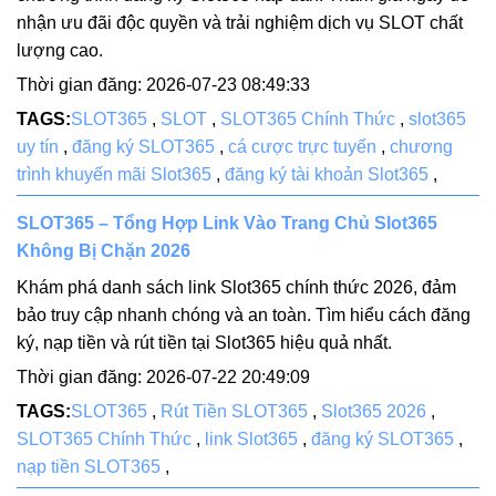
nhận ưu đãi độc quyền và trải nghiệm dịch vụ SLOT chất
lượng cao.
Thời gian đăng: 2026-07-23 08:49:33
TAGS:
SLOT365
,
SLOT
,
SLOT365 Chính Thức
,
slot365
uy tín
,
đăng ký SLOT365
,
cá cược trực tuyến
,
chương
trình khuyến mãi Slot365
,
đăng ký tài khoản Slot365
,
SLOT365 – Tổng Hợp Link Vào Trang Chủ Slot365
Không Bị Chặn 2026
Khám phá danh sách link Slot365 chính thức 2026, đảm
bảo truy cập nhanh chóng và an toàn. Tìm hiểu cách đăng
ký, nạp tiền và rút tiền tại Slot365 hiệu quả nhất.
Thời gian đăng: 2026-07-22 20:49:09
TAGS:
SLOT365
,
Rút Tiền SLOT365
,
Slot365 2026
,
SLOT365 Chính Thức
,
link Slot365
,
đăng ký SLOT365
,
nạp tiền SLOT365
,