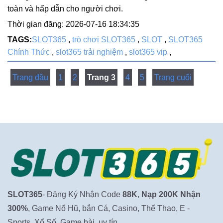
toàn và hấp dẫn cho người chơi.
Thời gian đăng: 2026-07-16 18:34:35
TAGS:
SLOT365
,
trò chơi SLOT365
,
SLOT
,
SLOT365
Chính Thức
,
slot365 trải nghiệm
,
slot365 vip
,
Trang đầu
1
2
Trang 3
4
5
Trang cuối
SLOT365
- Đăng Ký Nhận Code
88K
,
Nạp 200K Nhận
300%
, Game Nổ Hũ, bắn Cá, Casino, Thể Thao, E -
Sports, Xổ Số, Game bài uy tín