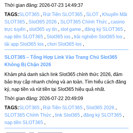
Thời gian đăng: 2026-07-23 14:49:37
TAGS:
SLOT365
,
Rút Tiền SLOT365
,
SLOT
,
Khuyến Mãi
SLOT365
,
Slot365 2026
,
SLOT365 Chính Thức
,
casino
trực tuyến
,
slot365 uy tín
,
slot game
,
đăng ký SLOT365
,
nạp tiền SLOT365
,
Slot365 ios
,
trải nghiệm Slot365 Ios
,
tải app Slot365 Ios
,
chơi Slot365 Ios
,
SLOT365 – Tổng Hợp Link Vào Trang Chủ Slot365
Không Bị Chặn 2026
Khám phá danh sách link Slot365 chính thức 2026, đảm
bảo truy cập nhanh chóng và an toàn. Tìm hiểu cách đăng
ký, nạp tiền và rút tiền tại Slot365 hiệu quả nhất.
Thời gian đăng: 2026-07-22 20:49:09
TAGS:
SLOT365
,
Rút Tiền SLOT365
,
Slot365 2026
,
SLOT365 Chính Thức
,
link Slot365
,
đăng ký SLOT365
,
nạp tiền SLOT365
,