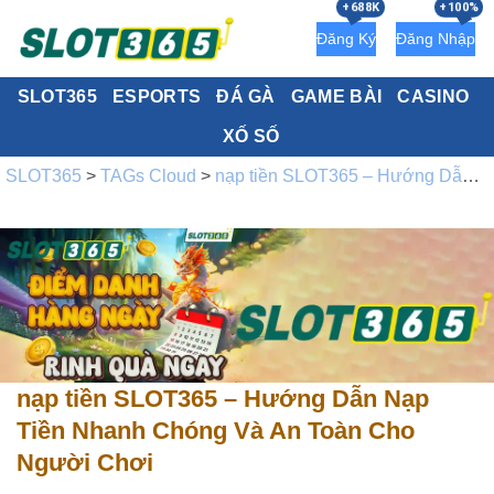
Đăng Ký
Đăng Nhập
SLOT365
ESPORTS
ĐÁ GÀ
GAME BÀI
CASINO
XỐ SỐ
SLOT365
>
TAGs Cloud
>
nạp tiền SLOT365 – Hướng Dẫn Nạp Tiền Nhanh Chóng Và An Toàn Cho Người Chơi
nạp tiền SLOT365 – Hướng Dẫn Nạp
Tiền Nhanh Chóng Và An Toàn Cho
Người Chơi