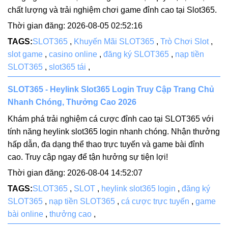
chất lượng và trải nghiệm chơi game đỉnh cao tại Slot365.
Thời gian đăng: 2026-08-05 02:52:16
TAGS:
SLOT365
,
Khuyến Mãi SLOT365
,
Trò Chơi Slot
,
slot game
,
casino online
,
đăng ký SLOT365
,
nạp tiền
SLOT365
,
slot365 tái
,
SLOT365 - Heylink Slot365 Login Truy Cập Trang Chủ
Nhanh Chóng, Thưởng Cao 2026
Khám phá trải nghiệm cá cược đỉnh cao tại SLOT365 với
tính năng heylink slot365 login nhanh chóng. Nhận thưởng
hấp dẫn, đa dạng thể thao trực tuyến và game bài đỉnh
cao. Truy cập ngay để tận hưởng sự tiện lợi!
Thời gian đăng: 2026-08-04 14:52:07
TAGS:
SLOT365
,
SLOT
,
heylink slot365 login
,
đăng ký
SLOT365
,
nạp tiền SLOT365
,
cá cược trực tuyến
,
game
bài online
,
thưởng cao
,