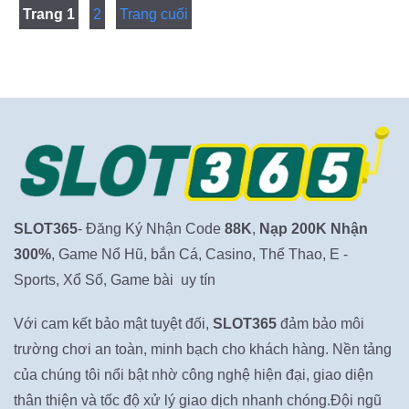
Trang 1
2
Trang cuối
SLOT365
- Đăng Ký Nhận Code
88K
,
Nạp 200K Nhận
300%
, Game Nổ Hũ, bắn Cá, Casino, Thể Thao, E -
Sports, Xổ Số, Game bài uy tín
Với cam kết bảo mật tuyệt đối,
SLOT365
đảm bảo môi
trường chơi an toàn, minh bạch cho khách hàng. Nền tảng
của chúng tôi nổi bật nhờ công nghệ hiện đại, giao diện
thân thiện và tốc độ xử lý giao dịch nhanh chóng.
Đội ngũ