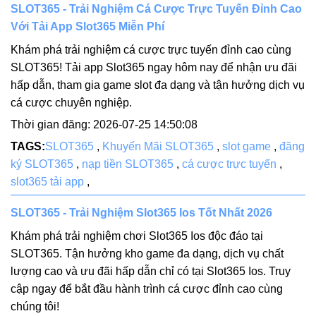
SLOT365 - Trải Nghiệm Cá Cược Trực Tuyến Đỉnh Cao
Với Tải App Slot365 Miễn Phí
Khám phá trải nghiệm cá cược trực tuyến đỉnh cao cùng
SLOT365! Tải app Slot365 ngay hôm nay để nhận ưu đãi
hấp dẫn, tham gia game slot đa dạng và tận hưởng dịch vụ
cá cược chuyên nghiệp.
Thời gian đăng: 2026-07-25 14:50:08
TAGS:
SLOT365
,
Khuyến Mãi SLOT365
,
slot game
,
đăng
ký SLOT365
,
nạp tiền SLOT365
,
cá cược trực tuyến
,
slot365 tải app
,
SLOT365 - Trải Nghiệm Slot365 Ios Tốt Nhất 2026
Khám phá trải nghiệm chơi Slot365 Ios độc đáo tại
SLOT365. Tận hưởng kho game đa dạng, dịch vụ chất
lượng cao và ưu đãi hấp dẫn chỉ có tại Slot365 Ios. Truy
cập ngay để bắt đầu hành trình cá cược đỉnh cao cùng
chúng tôi!