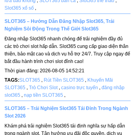
lừa đảo không
,
SLOT365 bắn cá
,
Slot365 thể thao
,
Slot365 xổ số
,
SLOT365 – Hướng Dẫn Đăng Nhập Slot365, Trải
Nghiệm Sôi Động Trong Thế Giới Slot365
Đăng nhập Slot365 nhanh chóng để trải nghiệm đầy đủ
các trò chơi slot hấp dẫn. Slot365 cung cấp giao diện thân
thiện, bảo mật cao và dịch vụ hỗ trợ 24/7. Truy cập ngay để
bắt đầu hành trình chơi slot đỉnh cao!
Thời gian đăng: 2026-08-05 14:52:21
TAGS:
SLOT365
,
Rút Tiền SLOT365
,
Khuyến Mãi
SLOT365
,
Trò Chơi Slot
,
casino trực tuyến
,
đăng nhập
slot365
,
nạp tiền SLOT365
,
SLOT365 – Trải Nghiệm Slot365 Tái Đỉnh Trong Ngành
Slot 2026
Khám phá trải nghiệm Slot365 tái định nghĩa sự hấp dẫn
trong ngành slot. Tận hưởng ưu đãi độc quyền, dịch vụ