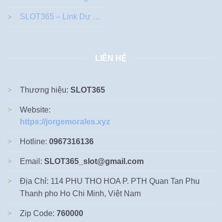
SLOT365 – Link Dự Phòng Slot365, Casino Trực Tuyến, Bắn Cá, Nổ Hũ, Thể Thao 2026
LIÊN HỆ
Thương hiệu:
SLOT365
Website:
https://jorgemorales.xyz
Hotline:
0967316136
Email:
SLOT365_slot@gmail.com
Địa Chỉ: 114 PHU THO HOA P. PTH Quan Tan Phu
Thanh pho Ho Chi Minh, Việt Nam
Zip Code:
760000