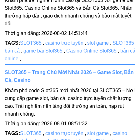
Khám phá trải nghiệm đỉnh cao tại SLOT365 với game bài
Slot365, Casino Online Slot365 và Bắn Cá Slot365. Nhận
thưởng hấp dẫn, giao dịch nhanh chóng và bảo mật tuyệt
đối.
Thời gian đăng: 2026-08-02 14:51:44
TAGS:
SLOT365
,
casino trực tuyến
,
slot game
,
SLOT365
bắn cá
,
game bài Slot365
,
Casino Online Slot365
,
bắn cá
online
,
SLOT365 – Trang Chủ Mới Nhất 2026 – Game Slot, Bắn
Cá, Casino
Khám phá code Slot365 mới nhất 2026 tại SLOT365 – Nơi
cung cấp game slot, bắn cá, casino trực tuyến chất lượng
cao. Trải nghiệm nền tảng đổi thưởng an toàn, nạp rút
nhanh chóng.
Thời gian đăng: 2026-08-01 08:51:32
TAGS:
SLOT365
,
casino trực tuyến
,
slot game
,
casino