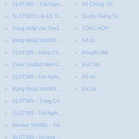
SLOT365 – Trải Nghiệm Trò Chơi Slot365 Tại Việt Nam Đỉnh Cao
Về Chúng Tôi
SLOT365 | Lỗi Khi Truy Cập Game Slot365 – Giải Pháp Tối Ưu Cho Người Chơi 2026
Quyền Riêng Tư
Đăng nhập vào Slot365 – Trải Nghiệm Vàng Cho Người Chơi Slot365
TỔNG HỢP
Đăng Nhập Slot365 – Trang Đăng Nhập Chính Thức Cho Người Dùng SLOT365
Nổ hũ
SLOT365 - Trang Chủ Chính Thức Không Bị Chặn 2026 | Slot365 Alternatif
Khuyến Mãi
Code Slot365 Mới Nhất 2026 – Trải Nghiệm Thú Vị Tại SLOT365
Rút Tiền
SLOT365 - Trải Nghiệm Cá Cược Slot Đỉnh Cao, Nhận Thưởng Hấp Dẫn - Copyright © 2026
Hỗ trợ
Đăng Nhập Slot365 – Trải Nghiệm Slot365 Free Độc Quyền 2026
Đá Gà
SLOT365 – Trang Chủ Slot365 | Slot 365 | Nhà Cái Slot365 | Bắn Cá Slot365 | Thể Thao Slot365 | Casino Slot365 | Xổ Số Slot365 | Tin Tức Slot365 | Khuyến Mãi Slot365
SLOT365 - Trải Nghiệm Cá Cược Trực Tuyến Đa Dạng, Thưởng Hấp Dẫn - Đăng Ký Ngay
Review Slot365 – Trải Nghiệm Chơi Slot Đỉnh Cao 2026
SLOT365 – Hướng Dẫn Đăng Nhập Slot365, Trải Nghiệm Sôi Động Trong Thế Giới Slot365