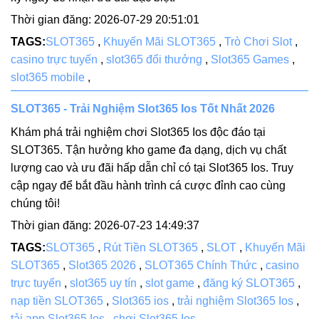
Thời gian đăng: 2026-07-29 20:51:01
TAGS:
SLOT365
,
Khuyến Mãi SLOT365
,
Trò Chơi Slot
,
casino trực tuyến
,
slot365 đổi thưởng
,
Slot365 Games
,
slot365 mobile
,
SLOT365 - Trải Nghiệm Slot365 Ios Tốt Nhất 2026
Khám phá trải nghiệm chơi Slot365 Ios độc đáo tại
SLOT365. Tận hưởng kho game đa dạng, dịch vụ chất
lượng cao và ưu đãi hấp dẫn chỉ có tại Slot365 Ios. Truy
cập ngay để bắt đầu hành trình cá cược đỉnh cao cùng
chúng tôi!
Thời gian đăng: 2026-07-23 14:49:37
TAGS:
SLOT365
,
Rút Tiền SLOT365
,
SLOT
,
Khuyến Mãi
SLOT365
,
Slot365 2026
,
SLOT365 Chính Thức
,
casino
trực tuyến
,
slot365 uy tín
,
slot game
,
đăng ký SLOT365
,
nạp tiền SLOT365
,
Slot365 ios
,
trải nghiệm Slot365 Ios
,
tải app Slot365 Ios
,
chơi Slot365 Ios
,