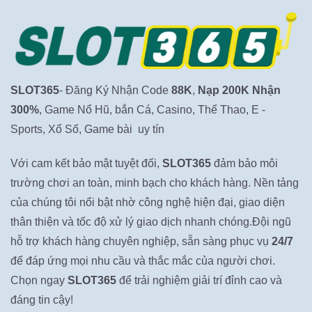
SLOT365
- Đăng Ký Nhận Code
88K
,
Nạp 200K Nhận
300%
, Game Nổ Hũ, bắn Cá, Casino, Thể Thao, E -
Sports, Xổ Số, Game bài uy tín
Với cam kết bảo mật tuyệt đối,
SLOT365
đảm bảo môi
trường chơi an toàn, minh bạch cho khách hàng. Nền tảng
của chúng tôi nổi bật nhờ công nghệ hiện đại, giao diện
thân thiện và tốc độ xử lý giao dịch nhanh chóng.
Đội ngũ
hỗ trợ khách hàng chuyên nghiệp, sẵn sàng phục vụ
24/7
để đáp ứng mọi nhu cầu và thắc mắc của người chơi.
Chọn ngay
SLOT365
để trải nghiệm giải trí đỉnh cao và
đáng tin cậy!