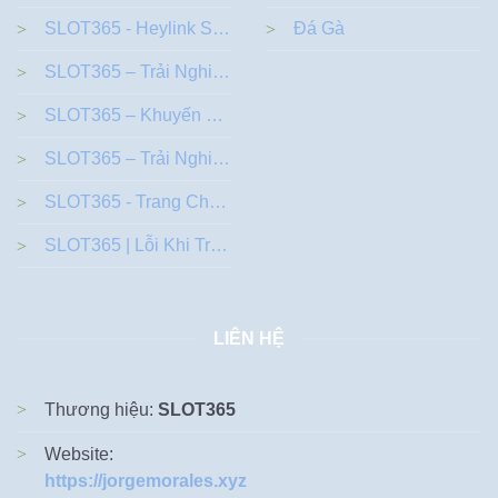
SLOT365 - Heylink Slot365 Login Truy Cập Trang Chủ Nhanh Chóng, Thưởng Cao 2026
Đá Gà
SLOT365 – Trải Nghiệm Slot365 Com Đỉnh Cao 2026
SLOT365 – Khuyến Mãi Live Slot365 Độc Quyền Cho Thành Viên Slot365
SLOT365 – Trải Nghiệm Slot365 Đỉnh Cao, Slot365 Chính Thức, Slot365 Tốt Nhất 2026
SLOT365 - Trang Chủ Slot365 Chính Thức Không Bị Chặn 2026
SLOT365 | Lỗi Khi Truy Cập Trang Web – Mã Lỗi 520
LIÊN HỆ
Thương hiệu:
SLOT365
Website:
https://jorgemorales.xyz