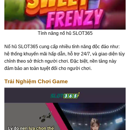
Tính năng nổ hũ SLOT365
Nổ hũ SLOT365 cung cấp nhiều tính năng độc đáo như:
hệ thống khuyến mãi hấp dẫn, hỗ trợ 24/7, và giao diện tùy
chỉnh theo sở thích người chơi. Đặc biệt, nền tảng này
đảm bảo an toàn tuyệt đối cho người chơi.
Trải Nghiệm Chơi Game