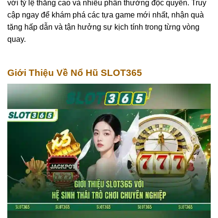
với tỷ lệ thắng cao và nhiều phần thưởng độc quyền. Truy
cập ngay để khám phá các tựa game mới nhất, nhận quà
tặng hấp dẫn và tận hưởng sự kịch tính trong từng vòng
quay.
Giới Thiệu Về Nổ Hũ SLOT365