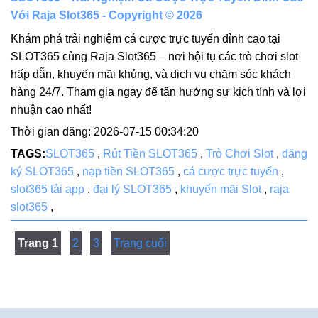
Với Raja Slot365 - Copyright © 2026
Khám phá trải nghiệm cá cược trực tuyến đỉnh cao tại
SLOT365 cùng Raja Slot365 – nơi hội tụ các trò chơi slot
hấp dẫn, khuyến mãi khủng, và dịch vụ chăm sóc khách
hàng 24/7. Tham gia ngay để tận hưởng sự kịch tính và lợi
nhuận cao nhất!
Thời gian đăng: 2026-07-15 00:34:20
TAGS:
SLOT365
,
Rút Tiền SLOT365
,
Trò Chơi Slot
,
đăng
ký SLOT365
,
nạp tiền SLOT365
,
cá cược trực tuyến
,
slot365 tải app
,
đại lý SLOT365
,
khuyến mãi Slot
,
raja
slot365
,
Trang 1
2
3
Trang cuối