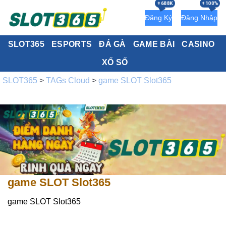
Đăng Ký
Đăng Nhập
SLOT365
ESPORTS
ĐÁ GÀ
GAME BÀI
CASINO
XỐ SỐ
SLOT365
>
TAGs Cloud
>
game SLOT Slot365
game SLOT Slot365
game SLOT Slot365