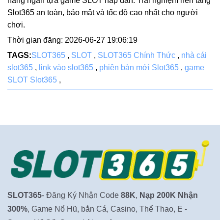
hàng ngàn tựa game SLOT hấp dẫn. Trải nghiệm nền tảng
Slot365 an toàn, bảo mật và tốc độ cao nhất cho người
chơi.
Thời gian đăng: 2026-06-27 19:06:19
TAGS:
SLOT365
,
SLOT
,
SLOT365 Chính Thức
,
nhà cái
slot365
,
link vào slot365
,
phiên bản mới Slot365
,
game
SLOT Slot365
,
SLOT365
- Đăng Ký Nhận Code
88K
,
Nạp 200K Nhận
300%
, Game Nổ Hũ, bắn Cá, Casino, Thể Thao, E -