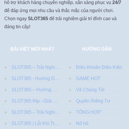
hỗ trợ khách hàng chuyên nghiệp, sẵn sàng phục vụ
24/7
để đáp ứng mọi nhu cầu và thắc mắc của người chơi.
Chọn ngay
SLOT365
để trải nghiệm giải trí đỉnh cao và
đáng tin cậy!
BÀI VIẾT MỚI NHẤT
HƯỚNG DẪN
SLOT365 – Trải Nghiệm Slot365 App Đỉnh Cao 2026
Điều Khoản Điều Kiện
SLOT365 - Hướng Dẫn Slot365 Chi Tiết Nhất 2026
GAME HOT
SLOT365 – Hướng Dẫn Đăng Nhập Slot365 Login Link Và Trải Nghiệm Slot Đỉnh Cao 2026
Về Chúng Tôi
SLOT365 Rtp - Giải Pháp Tối Ưu Cho Người Chơi Slot 2026
Quyền Riêng Tư
SLOT365 – Trải Nghiệm Trò Chơi Slot365 Tại Việt Nam Đỉnh Cao
TỔNG HỢP
SLOT365 | Lỗi Khi Truy Cập Game Slot365 – Giải Pháp Tối Ưu Cho Người Chơi 2026
Nổ hũ