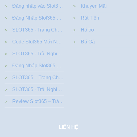
Đăng nhập vào Slot365 – Trải Nghiệm Vàng Cho Người Chơi Slot365
Khuyến Mãi
Đăng Nhập Slot365 – Trang Đăng Nhập Chính Thức Cho Người Dùng SLOT365
Rút Tiền
SLOT365 - Trang Chủ Chính Thức Không Bị Chặn 2026 | Slot365 Alternatif
Hỗ trợ
Code Slot365 Mới Nhất 2026 – Trải Nghiệm Thú Vị Tại SLOT365
Đá Gà
SLOT365 - Trải Nghiệm Cá Cược Slot Đỉnh Cao, Nhận Thưởng Hấp Dẫn - Copyright © 2026
Đăng Nhập Slot365 – Trải Nghiệm Slot365 Free Độc Quyền 2026
SLOT365 – Trang Chủ Slot365 | Slot 365 | Nhà Cái Slot365 | Bắn Cá Slot365 | Thể Thao Slot365 | Casino Slot365 | Xổ Số Slot365 | Tin Tức Slot365 | Khuyến Mãi Slot365
SLOT365 - Trải Nghiệm Cá Cược Trực Tuyến Đa Dạng, Thưởng Hấp Dẫn - Đăng Ký Ngay
Review Slot365 – Trải Nghiệm Chơi Slot Đỉnh Cao 2026
LIÊN HỆ