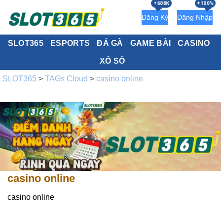
Đăng Ký
Đăng Nhập
SLOT365
ESPORTS
ĐÁ GÀ
GAME BÀI
CASINO
XỐ SỐ
SLOT365
>
TAGs Cloud
>
casino online
casino online
casino online