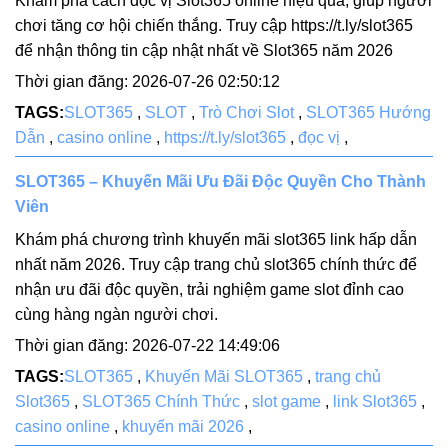
Khám phá cách đọc vị Slot365 online hiệu quả, giúp người
chơi tăng cơ hội chiến thắng. Truy cập https://t.ly/slot365
để nhận thông tin cập nhật nhất về Slot365 năm 2026
Thời gian đăng: 2026-07-26 02:50:12
TAGS:
SLOT365
,
SLOT
,
Trò Chơi Slot
,
SLOT365 Hướng
Dẫn
,
casino online
,
https://t.ly/slot365
,
đọc vị
,
SLOT365 – Khuyến Mãi Ưu Đãi Độc Quyền Cho Thành
Viên
Khám phá chương trình khuyến mãi slot365 link hấp dẫn
nhất năm 2026. Truy cập trang chủ slot365 chính thức để
nhận ưu đãi độc quyền, trải nghiệm game slot đỉnh cao
cùng hàng ngàn người chơi.
Thời gian đăng: 2026-07-22 14:49:06
TAGS:
SLOT365
,
Khuyến Mãi SLOT365
,
trang chủ
Slot365
,
SLOT365 Chính Thức
,
slot game
,
link Slot365
,
casino online
,
khuyến mãi 2026
,