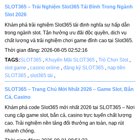
SLOT365 – Trải Nghiệm Slot365 Tái Đỉnh Trong Ngành
Slot 2026
Khám phá trải nghiệm Slot365 tái định nghĩa sự hấp dẫn
trong ngành slot. Tận hưởng ưu đãi độc quyền, dịch vụ
chất lượng và trải nghiệm chơi game đỉnh cao tại Slot365.
Thời gian đăng: 2026-08-05 02:52:16
TAGS:
SLOT365
,
Khuyến Mãi SLOT365
,
Trò Chơi Slot
,
slot game
,
casino online
,
đăng ký SLOT365
,
nạp tiền
SLOT365
,
slot365 tái
,
SLOT365 – Trang Chủ Mới Nhất 2026 – Game Slot, Bắn
Cá, Casino
Khám phá code Slot365 mới nhất 2026 tại SLOT365 – Nơi
cung cấp game slot, bắn cá, casino trực tuyến chất lượng
cao. Trải nghiệm nền tảng đổi thưởng an toàn, nạp rút
nhanh chóng.