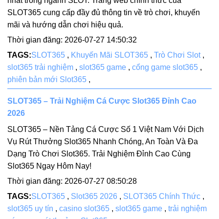
nhất trong ngành SLOT. Trang web chính thức của
SLOT365 cung cấp đầy đủ thông tin về trò chơi, khuyến
mãi và hướng dẫn chơi hiệu quả.
Thời gian đăng: 2026-07-27 14:50:32
TAGS:
SLOT365
,
Khuyến Mãi SLOT365
,
Trò Chơi Slot
,
slot365 trải nghiệm
,
slot365 game
,
cổng game slot365
,
phiên bản mới Slot365
,
SLOT365 – Trải Nghiệm Cá Cược Slot365 Đỉnh Cao
2026
SLOT365 – Nền Tảng Cá Cược Số 1 Việt Nam Với Dịch
Vụ Rút Thưởng Slot365 Nhanh Chóng, An Toàn Và Đa
Dạng Trò Chơi Slot365. Trải Nghiệm Đỉnh Cao Cùng
Slot365 Ngay Hôm Nay!
Thời gian đăng: 2026-07-27 08:50:28
TAGS:
SLOT365
,
Slot365 2026
,
SLOT365 Chính Thức
,
slot365 uy tín
,
casino slot365
,
slot365 game
,
trải nghiệm