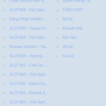
Code Slot365 Mới Nhất 2026 – Trải Nghiệm Thú Vị Tại SLOT365
Quyền Riêng Tư
SLOT365 - Trải Nghiệm Cá Cược Slot Đỉnh Cao, Nhận Thưởng Hấp Dẫn - Copyright © 2026
TỔNG HỢP
Đăng Nhập Slot365 – Trải Nghiệm Slot365 Free Độc Quyền 2026
Nổ hũ
SLOT365 – Trang Chủ Slot365 | Slot 365 | Nhà Cái Slot365 | Bắn Cá Slot365 | Thể Thao Slot365 | Casino Slot365 | Xổ Số Slot365 | Tin Tức Slot365 | Khuyến Mãi Slot365
Khuyến Mãi
SLOT365 - Trải Nghiệm Cá Cược Trực Tuyến Đa Dạng, Thưởng Hấp Dẫn - Đăng Ký Ngay
Rút Tiền
Review Slot365 – Trải Nghiệm Chơi Slot Đỉnh Cao 2026
Hỗ trợ
SLOT365 – Hướng Dẫn Đăng Nhập Slot365, Trải Nghiệm Sôi Động Trong Thế Giới Slot365
Đá Gà
SLOT365 – Link Dự Phòng Slot365, Casino Trực Tuyến, Bắn Cá, Nổ Hũ, Thể Thao 2026
SLOT365 – Trải Nghiệm Slot365 Tái Đỉnh Trong Ngành Slot 2026
SLOT365 - Đánh Giá Slot365 Có Uy Tín Không 2026 | Trải Nghiệm Slot365
SLOT365 - Heylink Slot365 Login Truy Cập Trang Chủ Nhanh Chóng, Thưởng Cao 2026
SLOT365 – Trải Nghiệm Slot365 Com Đỉnh Cao 2026