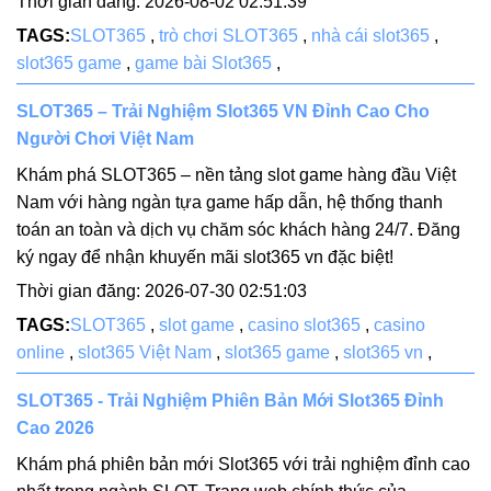
Thời gian đăng: 2026-08-02 02:51:39
TAGS:
SLOT365
,
trò chơi SLOT365
,
nhà cái slot365
,
slot365 game
,
game bài Slot365
,
SLOT365 – Trải Nghiệm Slot365 VN Đỉnh Cao Cho
Người Chơi Việt Nam
Khám phá SLOT365 – nền tảng slot game hàng đầu Việt
Nam với hàng ngàn tựa game hấp dẫn, hệ thống thanh
toán an toàn và dịch vụ chăm sóc khách hàng 24/7. Đăng
ký ngay để nhận khuyến mãi slot365 vn đặc biệt!
Thời gian đăng: 2026-07-30 02:51:03
TAGS:
SLOT365
,
slot game
,
casino slot365
,
casino
online
,
slot365 Việt Nam
,
slot365 game
,
slot365 vn
,
SLOT365 - Trải Nghiệm Phiên Bản Mới Slot365 Đỉnh
Cao 2026
Khám phá phiên bản mới Slot365 với trải nghiệm đỉnh cao