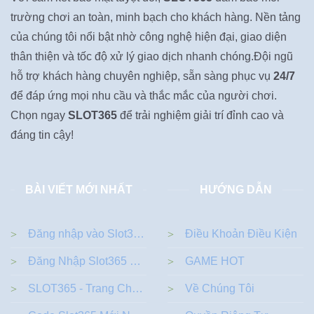
trường chơi an toàn, minh bạch cho khách hàng. Nền tảng
của chúng tôi nổi bật nhờ công nghệ hiện đại, giao diện
thân thiện và tốc độ xử lý giao dịch nhanh chóng.
Đội ngũ
hỗ trợ khách hàng chuyên nghiệp, sẵn sàng phục vụ
24/7
để đáp ứng mọi nhu cầu và thắc mắc của người chơi.
Chọn ngay
SLOT365
để trải nghiệm giải trí đỉnh cao và
đáng tin cậy!
BÀI VIẾT MỚI NHẤT
HƯỚNG DẪN
Đăng nhập vào Slot365 – Trải Nghiệm Vàng Cho Người Chơi Slot365
Điều Khoản Điều Kiện
Đăng Nhập Slot365 – Trang Đăng Nhập Chính Thức Cho Người Dùng SLOT365
GAME HOT
SLOT365 - Trang Chủ Chính Thức Không Bị Chặn 2026 | Slot365 Alternatif
Về Chúng Tôi