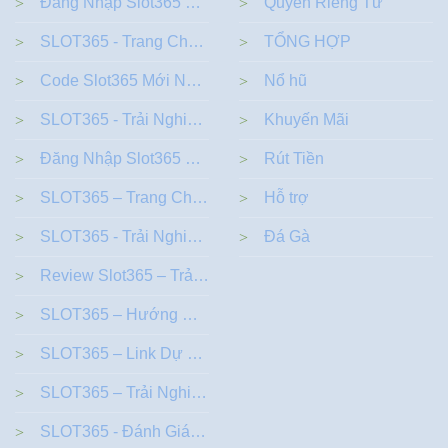
Đăng Nhập Slot365 – Trang Đăng Nhập Chính Thức Cho Người Dùng SLOT365
Quyền Riêng Tư
SLOT365 - Trang Chủ Chính Thức Không Bị Chặn 2026 | Slot365 Alternatif
TỔNG HỢP
Code Slot365 Mới Nhất 2026 – Trải Nghiệm Thú Vị Tại SLOT365
Nổ hũ
SLOT365 - Trải Nghiệm Cá Cược Slot Đỉnh Cao, Nhận Thưởng Hấp Dẫn - Copyright © 2026
Khuyến Mãi
Đăng Nhập Slot365 – Trải Nghiệm Slot365 Free Độc Quyền 2026
Rút Tiền
SLOT365 – Trang Chủ Slot365 | Slot 365 | Nhà Cái Slot365 | Bắn Cá Slot365 | Thể Thao Slot365 | Casino Slot365 | Xổ Số Slot365 | Tin Tức Slot365 | Khuyến Mãi Slot365
Hỗ trợ
SLOT365 - Trải Nghiệm Cá Cược Trực Tuyến Đa Dạng, Thưởng Hấp Dẫn - Đăng Ký Ngay
Đá Gà
Review Slot365 – Trải Nghiệm Chơi Slot Đỉnh Cao 2026
SLOT365 – Hướng Dẫn Đăng Nhập Slot365, Trải Nghiệm Sôi Động Trong Thế Giới Slot365
SLOT365 – Link Dự Phòng Slot365, Casino Trực Tuyến, Bắn Cá, Nổ Hũ, Thể Thao 2026
SLOT365 – Trải Nghiệm Slot365 Tái Đỉnh Trong Ngành Slot 2026
SLOT365 - Đánh Giá Slot365 Có Uy Tín Không 2026 | Trải Nghiệm Slot365