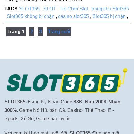
TAGS:
SLOT365
,
SLOT
,
Trò Chơi Slot
,
trang chủ Slot365
,
Slot365 không bị chặn
,
casino slot365
,
Slot365 bị chặn
,
Trang 1
2
3
Trang cuối
SLOT365
- Đăng Ký Nhận Code
88K
,
Nạp 200K Nhận
300%
, Game Nổ Hũ, bắn Cá, Casino, Thể Thao, E -
Sports, Xổ Số, Game bài uy tín
Với cam kết bảo mật tuyệt đối,
SLOT365
đảm bảo môi