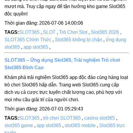
mượt mà. Truy cập ngay để tận hưởng kho game Slot365
độc quyền!
Thời gian đăng: 2026-07-06 14:00:06
TAGS:
SLOT365
,
SLOT
,
Trò Chơi Slot
,
Slot365 2026
,
SLOT365 Chính Thức
,
Slot365 không bị chặn
,
ứng dụng
slot365
,
app slot365
,
SLOT365 – Ứng dụng Slot365, Trải nghiệm Trò chơi
Slot365 Đỉnh Cao
Khám phá trải nghiệm Slot365 app độc đáo cùng hàng loạt
trò chơi Slot365 hấp dẫn. Trang web Slot365 cung cấp
dịch vụ cá cược trực tuyến chất lượng cao, phù hợp với
mọi nhu cầu giải trí của người chơi.
Thời gian đăng: 2026-07-01 05:29:43
TAGS:
SLOT365
,
trò chơi SLOT365
,
casino slot365
,
slot365 game
,
app slot365
,
slot365 mobile
,
Slot365 trực
tuyến
,