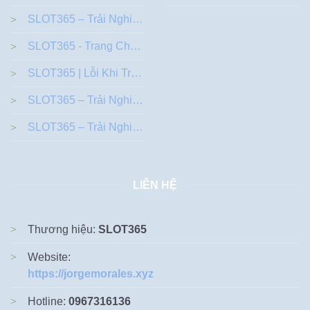
SLOT365 – Trải Nghiệm Slot365 Đỉnh Cao, Slot365 Chính Thức, Slot365 Tốt Nhất 2026
SLOT365 - Trang Chủ Slot365 Chính Thức Không Bị Chặn 2026
SLOT365 | Lỗi Khi Truy Cập Trang Web – Mã Lỗi 520
SLOT365 – Trải Nghiệm Slot365 xx vip – Trang Chủ Slot365
SLOT365 – Trải Nghiệm Cá Cược Đỉnh Cao Với Giao Diện Hiện Đại 2026
LIÊN HỆ
Thương hiệu:
SLOT365
Website:
https://jorgemorales.xyz
Hotline:
0967316136