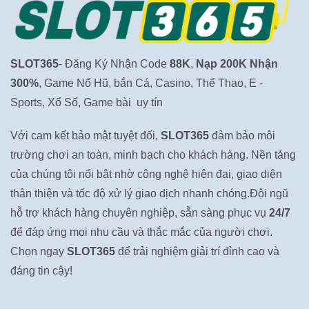
SLOT365
- Đăng Ký Nhận Code
88K
,
Nạp 200K Nhận
300%
, Game Nổ Hũ, bắn Cá, Casino, Thể Thao, E -
Sports, Xổ Số, Game bài uy tín
Với cam kết bảo mật tuyệt đối,
SLOT365
đảm bảo môi
trường chơi an toàn, minh bạch cho khách hàng. Nền tảng
của chúng tôi nổi bật nhờ công nghệ hiện đại, giao diện
thân thiện và tốc độ xử lý giao dịch nhanh chóng.
Đội ngũ
hỗ trợ khách hàng chuyên nghiệp, sẵn sàng phục vụ
24/7
để đáp ứng mọi nhu cầu và thắc mắc của người chơi.
Chọn ngay
SLOT365
để trải nghiệm giải trí đỉnh cao và
đáng tin cậy!