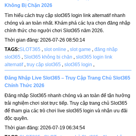
Không Bị Chặn 2026
Tìm hiểu cách truy cập slot365 login link alternatif nhanh
chóng và an toàn nhất. Khám phá các lựa chọn đăng nhập
chính thức cho người chơi Slot365 năm 2026.
Thời gian đăng: 2026-07-26 08:50:14
TAGS:
SLOT365
,
slot online
,
slot game
,
đăng nhập
slot365
,
Slot365 không bị chặn
,
slot365 login link
alternatif
,
truy cập slot365
,
slot365 login
,
Đăng Nhập Live Slot365 – Truy Cập Trang Chủ Slot365
Chính Thức 2026
Đăng nhập Slot365 nhanh chóng và an toàn để tận hưởng
trải nghiệm chơi slot trực tiếp. Truy cập trang chủ Slot365
để tham gia các trò chơi live slot365 login và nhận ưu đãi
độc quyền.
Thời gian đăng: 2026-07-19 06:34:54