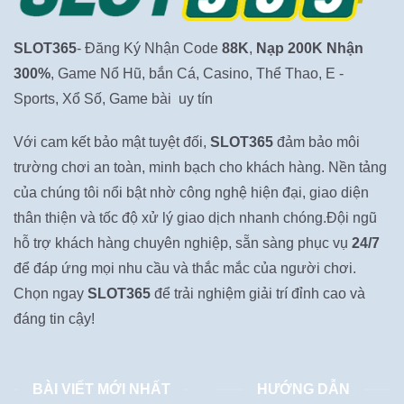
SLOT365
- Đăng Ký Nhận Code
88K
,
Nạp 200K Nhận
300%
, Game Nổ Hũ, bắn Cá, Casino, Thể Thao, E -
Sports, Xổ Số, Game bài uy tín
Với cam kết bảo mật tuyệt đối,
SLOT365
đảm bảo môi
trường chơi an toàn, minh bạch cho khách hàng. Nền tảng
của chúng tôi nổi bật nhờ công nghệ hiện đại, giao diện
thân thiện và tốc độ xử lý giao dịch nhanh chóng.
Đội ngũ
hỗ trợ khách hàng chuyên nghiệp, sẵn sàng phục vụ
24/7
để đáp ứng mọi nhu cầu và thắc mắc của người chơi.
Chọn ngay
SLOT365
để trải nghiệm giải trí đỉnh cao và
đáng tin cậy!
BÀI VIẾT MỚI NHẤT
HƯỚNG DẪN