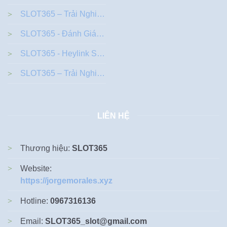
SLOT365 – Trải Nghiệm Slot365 Tái Đỉnh Trong Ngành Slot 2026
SLOT365 - Đánh Giá Slot365 Có Uy Tín Không 2026 | Trải Nghiệm Slot365
SLOT365 - Heylink Slot365 Login Truy Cập Trang Chủ Nhanh Chóng, Thưởng Cao 2026
SLOT365 – Trải Nghiệm Slot365 Com Đỉnh Cao 2026
LIÊN HỆ
Thương hiệu:
SLOT365
Website:
https://jorgemorales.xyz
Hotline:
0967316136
Email:
SLOT365_slot@gmail.com