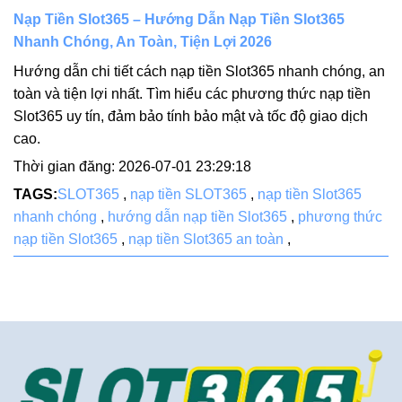
Nạp Tiền Slot365 – Hướng Dẫn Nạp Tiền Slot365
Nhanh Chóng, An Toàn, Tiện Lợi 2026
Hướng dẫn chi tiết cách nạp tiền Slot365 nhanh chóng, an
toàn và tiện lợi nhất. Tìm hiểu các phương thức nạp tiền
Slot365 uy tín, đảm bảo tính bảo mật và tốc độ giao dịch
cao.
Thời gian đăng: 2026-07-01 23:29:18
TAGS:
SLOT365
,
nạp tiền SLOT365
,
nạp tiền Slot365
nhanh chóng
,
hướng dẫn nạp tiền Slot365
,
phương thức
nạp tiền Slot365
,
nạp tiền Slot365 an toàn
,