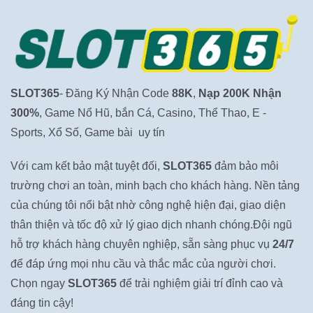
SLOT365
- Đăng Ký Nhận Code
88K
,
Nạp 200K Nhận
300%
, Game Nổ Hũ, bắn Cá, Casino, Thể Thao, E -
Sports, Xổ Số, Game bài uy tín
Với cam kết bảo mật tuyệt đối,
SLOT365
đảm bảo môi
trường chơi an toàn, minh bạch cho khách hàng. Nền tảng
của chúng tôi nổi bật nhờ công nghệ hiện đại, giao diện
thân thiện và tốc độ xử lý giao dịch nhanh chóng.
Đội ngũ
hỗ trợ khách hàng chuyên nghiệp, sẵn sàng phục vụ
24/7
để đáp ứng mọi nhu cầu và thắc mắc của người chơi.
Chọn ngay
SLOT365
để trải nghiệm giải trí đỉnh cao và
đáng tin cậy!