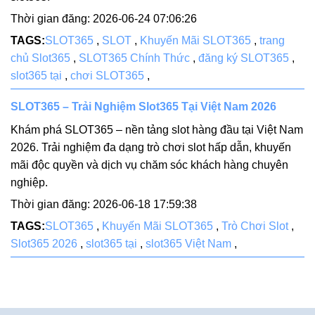
Thời gian đăng: 2026-06-24 07:06:26
TAGS:
SLOT365
,
SLOT
,
Khuyến Mãi SLOT365
,
trang
chủ Slot365
,
SLOT365 Chính Thức
,
đăng ký SLOT365
,
slot365 tại
,
chơi SLOT365
,
SLOT365 – Trải Nghiệm Slot365 Tại Việt Nam 2026
Khám phá SLOT365 – nền tảng slot hàng đầu tại Việt Nam
2026. Trải nghiệm đa dạng trò chơi slot hấp dẫn, khuyến
mãi độc quyền và dịch vụ chăm sóc khách hàng chuyên
nghiệp.
Thời gian đăng: 2026-06-18 17:59:38
TAGS:
SLOT365
,
Khuyến Mãi SLOT365
,
Trò Chơi Slot
,
Slot365 2026
,
slot365 tại
,
slot365 Việt Nam
,