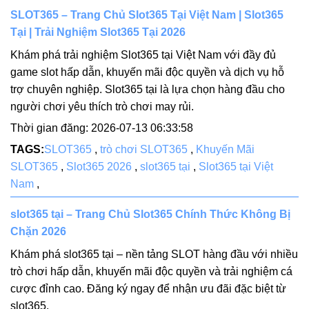
SLOT365 – Trang Chủ Slot365 Tại Việt Nam | Slot365
Tại | Trải Nghiệm Slot365 Tại 2026
Khám phá trải nghiệm Slot365 tại Việt Nam với đầy đủ
game slot hấp dẫn, khuyến mãi độc quyền và dịch vụ hỗ
trợ chuyên nghiệp. Slot365 tại là lựa chọn hàng đầu cho
người chơi yêu thích trò chơi may rủi.
Thời gian đăng: 2026-07-13 06:33:58
TAGS:
SLOT365
,
trò chơi SLOT365
,
Khuyến Mãi
SLOT365
,
Slot365 2026
,
slot365 tại
,
Slot365 tại Việt
Nam
,
slot365 tại – Trang Chủ Slot365 Chính Thức Không Bị
Chặn 2026
Khám phá slot365 tại – nền tảng SLOT hàng đầu với nhiều
trò chơi hấp dẫn, khuyến mãi độc quyền và trải nghiệm cá
cược đỉnh cao. Đăng ký ngay để nhận ưu đãi đặc biệt từ
slot365.