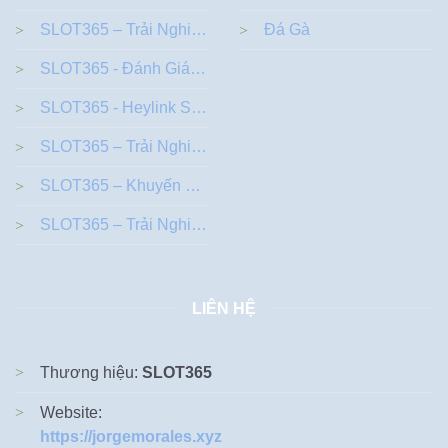
SLOT365 – Trải Nghiệm Slot365 Tái Đỉnh Trong Ngành Slot 2026
Đá Gà
SLOT365 - Đánh Giá Slot365 Có Uy Tín Không 2026 | Trải Nghiệm Slot365
SLOT365 - Heylink Slot365 Login Truy Cập Trang Chủ Nhanh Chóng, Thưởng Cao 2026
SLOT365 – Trải Nghiệm Slot365 Com Đỉnh Cao 2026
SLOT365 – Khuyến Mãi Live Slot365 Độc Quyền Cho Thành Viên Slot365
SLOT365 – Trải Nghiệm Slot365 Đỉnh Cao, Slot365 Chính Thức, Slot365 Tốt Nhất 2026
LIÊN HỆ
Thương hiệu:
SLOT365
Website:
https://jorgemorales.xyz