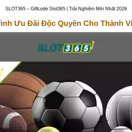
SLOT365 – Giftcode Slot365 | Trải Nghiệm Mới Nhất 2026
ình Ưu Đãi Độc Quyền Cho Thành Vi