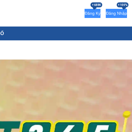
Đăng Ký
Đăng Nhập
SỐ