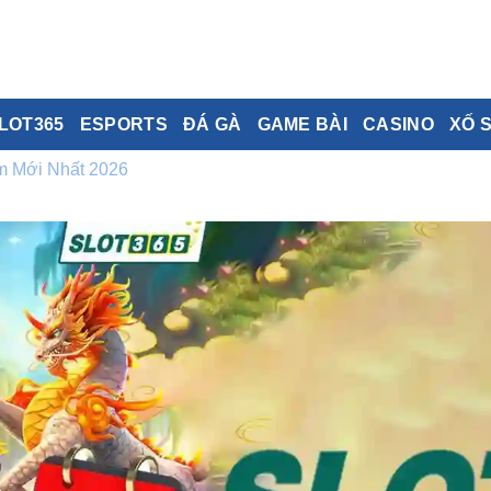
LOT365
ESPORTS
ĐÁ GÀ
GAME BÀI
CASINO
XỐ 
ệm Mới Nhất 2026