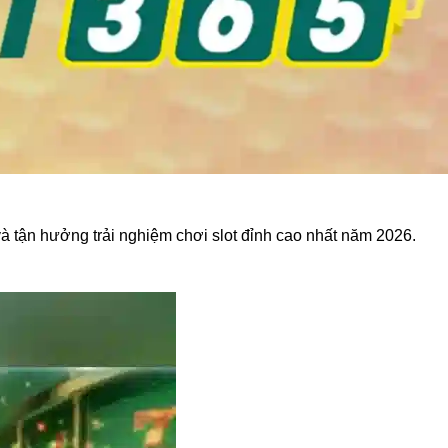
à tận hưởng trải nghiệm chơi slot đỉnh cao nhất năm 2026.