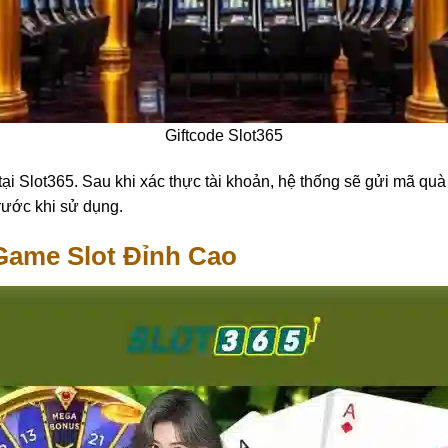
Giftcode Slot365
ại Slot365. Sau khi xác thực tài khoản, hệ thống sẽ gửi mã quà
trước khi sử dụng.
Game Slot Đỉnh Cao