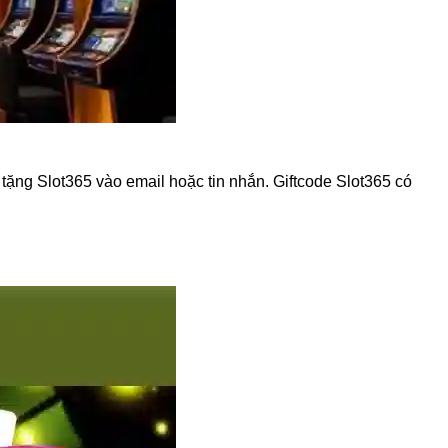
 tặng Slot365 vào email hoặc tin nhắn. Giftcode Slot365 có