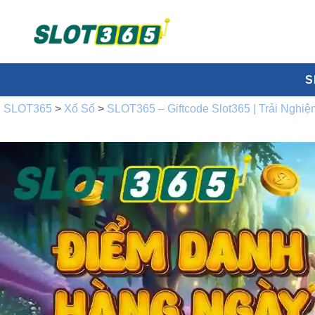
S
SLOT365
>
Xố Số
>
SLOT365 – Giftcode Slot365 | Trải Nghi