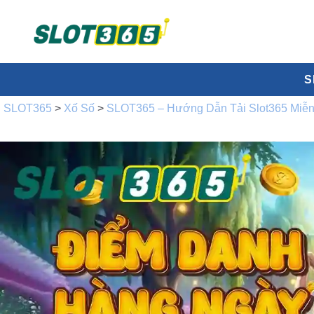
S
SLOT365
>
Xố Số
>
SLOT365 – Hướng Dẫn Tải Slot365 Miễn 