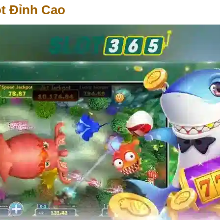
t Đỉnh Cao