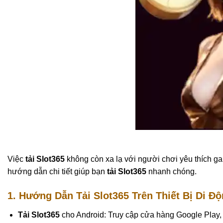
Việc
tải Slot365
không còn xa lạ với người chơi yêu thích ga
hướng dẫn chi tiết giúp bạn
tải Slot365
nhanh chóng.
1. Hướng Dẫn Tải Slot365 Trên Thiết Bị Di Đ
Tải Slot365
cho Android: Truy cập cửa hàng Google Play, t