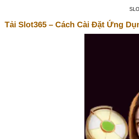
SLOT
Tải Slot365
– Cách Cài Đặt Ứng Dụ