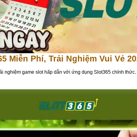
5 Miễn Phí, Trải Nghiệm Vui Vẻ 2
Trải nghiệm game slot hấp dẫn với ứng dụng Slot365 chính thức