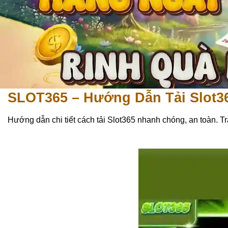
SLOT365 – Hướng Dẫn Tải Slot36
Hướng dẫn chi tiết cách tải Slot365 nhanh chóng, an toàn. 