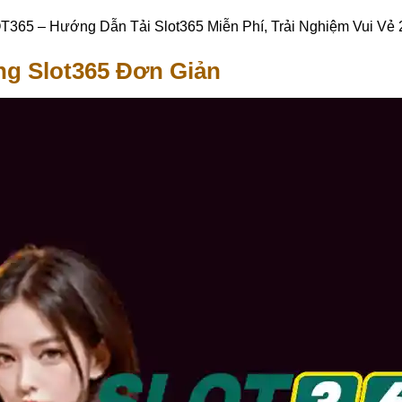
365 – Hướng Dẫn Tải Slot365 Miễn Phí, Trải Nghiệm Vui Vẻ
ng Slot365 Đơn Giản