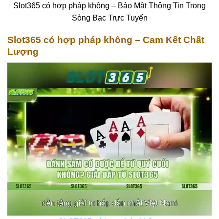
Slot365 có hợp pháp không – Bảo Mật Thông Tin Trong
Sòng Bạc Trực Tuyến
Slot365 có hợp pháp không – Cam Kết Chất
Lượng