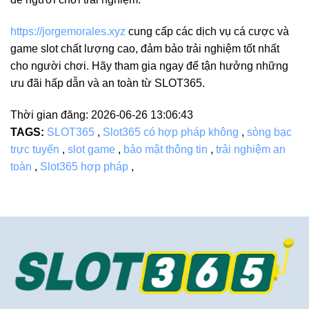
https://jorgemorales.xyz
cung cấp các dịch vụ cá cược và
game slot chất lượng cao, đảm bảo trải nghiệm tốt nhất
cho người chơi. Hãy tham gia ngay để tận hưởng những
ưu đãi hấp dẫn và an toàn từ SLOT365.
Thời gian đăng: 2026-06-26 13:06:43
TAGS:
SLOT365
,
Slot365 có hợp pháp không
,
sòng bạc
trực tuyến
,
slot game
,
bảo mật thông tin
,
trải nghiệm an
toàn
,
Slot365 hợp pháp
,