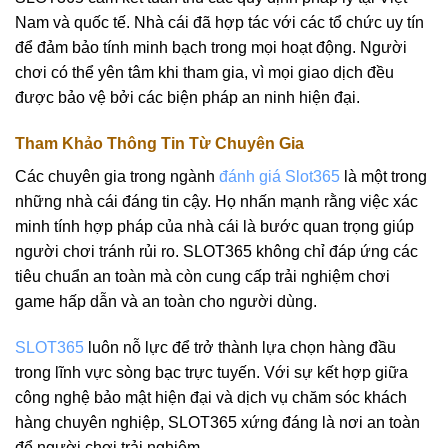
Nam và quốc tế. Nhà cái đã hợp tác với các tổ chức uy tín
để đảm bảo tính minh bạch trong mọi hoạt động. Người
chơi có thể yên tâm khi tham gia, vì mọi giao dịch đều
được bảo vệ bởi các biện pháp an ninh hiện đại.
Tham Khảo Thông Tin Từ Chuyên Gia
Các chuyên gia trong ngành
đánh giá Slot365
là một trong
những nhà cái đáng tin cậy. Họ nhấn mạnh rằng việc xác
minh tính hợp pháp của nhà cái là bước quan trọng giúp
người chơi tránh rủi ro. SLOT365 không chỉ đáp ứng các
tiêu chuẩn an toàn mà còn cung cấp trải nghiệm chơi
game hấp dẫn và an toàn cho người dùng.
SLOT365
luôn nỗ lực để trở thành lựa chọn hàng đầu
trong lĩnh vực sòng bạc trực tuyến. Với sự kết hợp giữa
công nghệ bảo mật hiện đại và dịch vụ chăm sóc khách
hàng chuyên nghiệp, SLOT365 xứng đáng là nơi an toàn
để người chơi trải nghiệm.