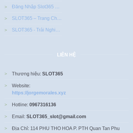
Đăng Nhập Slot365 – Trải Nghiệm Slot365 Free Độc Quyền 2026
SLOT365 – Trang Chủ Slot365 | Slot 365 | Nhà Cái Slot365 | Bắn Cá Slot365 | Thể Thao Slot365 | Casino Slot365 | Xổ Số Slot365 | Tin Tức Slot365 | Khuyến Mãi Slot365
SLOT365 - Trải Nghiệm Cá Cược Trực Tuyến Đa Dạng, Thưởng Hấp Dẫn - Đăng Ký Ngay
LIÊN HỆ
Thương hiệu:
SLOT365
Website:
https://jorgemorales.xyz
Hotline:
0967316136
Email:
SLOT365_slot@gmail.com
Địa Chỉ: 114 PHU THO HOA P. PTH Quan Tan Phu