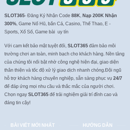
SLOT365
- Đăng Ký Nhận Code
88K
,
Nạp 200K Nhận
300%
, Game Nổ Hũ, bắn Cá, Casino, Thể Thao, E -
Sports, Xổ Số, Game bài uy tín
Với cam kết bảo mật tuyệt đối,
SLOT365
đảm bảo môi
trường chơi an toàn, minh bạch cho khách hàng. Nền tảng
của chúng tôi nổi bật nhờ công nghệ hiện đại, giao diện
thân thiện và tốc độ xử lý giao dịch nhanh chóng.
Đội ngũ
hỗ trợ khách hàng chuyên nghiệp, sẵn sàng phục vụ
24/7
để đáp ứng mọi nhu cầu và thắc mắc của người chơi.
Chọn ngay
SLOT365
để trải nghiệm giải trí đỉnh cao và
đáng tin cậy!
BÀI VIẾT MỚI NHẤT
HƯỚNG DẪN