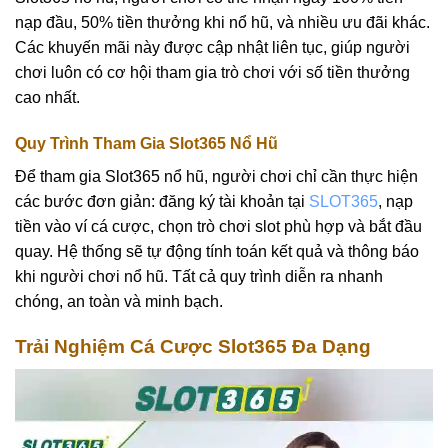
nạp đầu, 50% tiền thưởng khi nổ hũ, và nhiều ưu đãi khác.
Các khuyến mãi này được cập nhật liên tục, giúp người
chơi luôn có cơ hội tham gia trò chơi với số tiền thưởng
cao nhất.
Quy Trình Tham Gia Slot365 Nổ Hũ
Để tham gia Slot365 nổ hũ, người chơi chỉ cần thực hiện
các bước đơn giản: đăng ký tài khoản tại
SLOT365
, nạp
tiền vào ví cá cược, chọn trò chơi slot phù hợp và bắt đầu
quay. Hệ thống sẽ tự động tính toán kết quả và thông báo
khi người chơi nổ hũ. Tất cả quy trình diễn ra nhanh
chóng, an toàn và minh bạch.
Trải Nghiệm Cá Cược Slot365 Đa Dạng