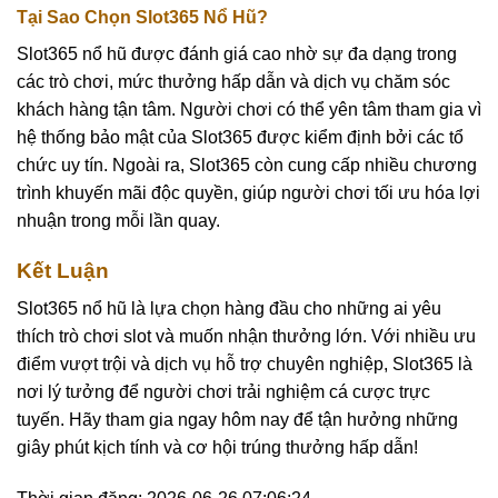
Tại Sao Chọn Slot365 Nổ Hũ?
Slot365 nổ hũ được đánh giá cao nhờ sự đa dạng trong
các trò chơi, mức thưởng hấp dẫn và dịch vụ chăm sóc
khách hàng tận tâm. Người chơi có thể yên tâm tham gia vì
hệ thống bảo mật của Slot365 được kiểm định bởi các tổ
chức uy tín. Ngoài ra, Slot365 còn cung cấp nhiều chương
trình khuyến mãi độc quyền, giúp người chơi tối ưu hóa lợi
nhuận trong mỗi lần quay.
Kết Luận
Slot365 nổ hũ là lựa chọn hàng đầu cho những ai yêu
thích trò chơi slot và muốn nhận thưởng lớn. Với nhiều ưu
điểm vượt trội và dịch vụ hỗ trợ chuyên nghiệp, Slot365 là
nơi lý tưởng để người chơi trải nghiệm cá cược trực
tuyến. Hãy tham gia ngay hôm nay để tận hưởng những
giây phút kịch tính và cơ hội trúng thưởng hấp dẫn!