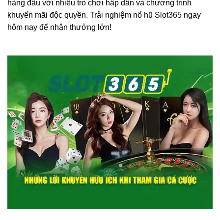
hàng đầu với nhiều trò chơi hấp dẫn và chương trình
khuyến mãi độc quyền. Trải nghiệm nổ hũ Slot365 ngay
hôm nay để nhận thưởng lớn!