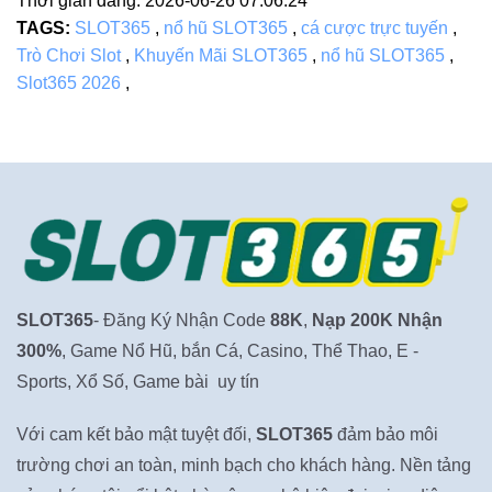
Thời gian đăng: 2026-06-26 07:06:24
TAGS:
SLOT365
,
nổ hũ SLOT365
,
cá cược trực tuyến
,
Trò Chơi Slot
,
Khuyến Mãi SLOT365
,
nổ hũ SLOT365
,
Slot365 2026
,
SLOT365
- Đăng Ký Nhận Code
88K
,
Nạp 200K Nhận
300%
, Game Nổ Hũ, bắn Cá, Casino, Thể Thao, E -
Sports, Xổ Số, Game bài uy tín
Với cam kết bảo mật tuyệt đối,
SLOT365
đảm bảo môi
trường chơi an toàn, minh bạch cho khách hàng. Nền tảng