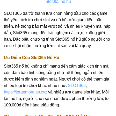
Slot365 nổ hũ
SLOT365 đã trở thành lựa chọn hàng đầu cho các game
thủ yêu thích trò chơi slot và nổ hũ. Với giao diện thân
thiện, hệ thống bảo mật vượt trội và nhiều khuyến mãi hấp
dẫn, Slot365 mang đến trải nghiệm cá cược không giới
hạn. Đặc biệt, chương trình Slot365 nổ hũ giúp người chơi
có cơ hội nhận thưởng lớn chỉ sau vài lần quay.
Ưu Điểm Của Slot365 Nổ Hũ
Slot365 nổ hũ không chỉ mang đến cảm giác kịch tính mà
còn đảm bảo tính công bằng nhờ hệ thống ngẫu nhiên
được kiểm định nghiêm ngặt. Người chơi có thể tham gia
nhiều loại trò chơi khác nhau như:
SLOT365
,
https://jorgemorales.xyz
và nhiều tựa game slot khác. Mỗi
lần nổ hũ, người chơi sẽ nhận được phần thưởng lớn, từ
100.000đ đến hàng triệu đồng.