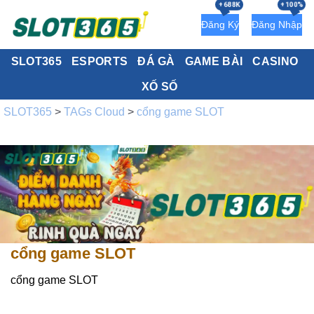
Đăng Ký
Đăng Nhập
SLOT365
ESPORTS
ĐÁ GÀ
GAME BÀI
CASINO
XỐ SỐ
SLOT365
>
TAGs Cloud
>
cổng game SLOT
cổng game SLOT
cổng game SLOT