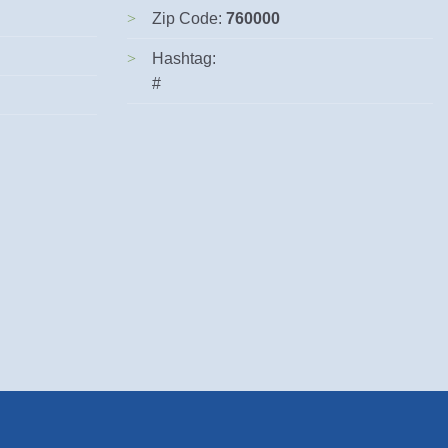
Zip Code:
760000
Hashtag:
#