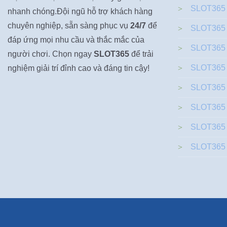
nhanh chóng.
Đội ngũ hỗ trợ khách hàng
chuyên nghiệp, sẵn sàng phục vụ
24/7
để
đáp ứng mọi nhu cầu và thắc mắc của
người chơi. Chọn ngay
SLOT365
để trải
nghiệm giải trí đỉnh cao và đáng tin cậy!