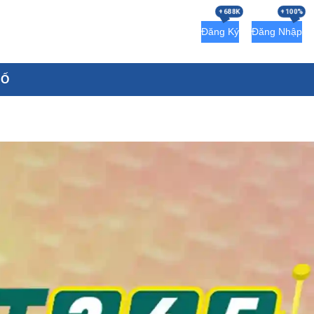
Đăng Ký
Đăng Nhập
SỐ