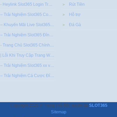
SLOT365 - Heylink Slot365 Login Truy Cập Trang Chủ Nhanh Chóng, Thưởng Cao 2026
Rút Tiền
SLOT365 – Trải Nghiệm Slot365 Com Đỉnh Cao 2026
Hỗ trợ
SLOT365 – Khuyến Mãi Live Slot365 Độc Quyền Cho Thành Viên Slot365
Đá Gà
SLOT365 – Trải Nghiệm Slot365 Đỉnh Cao, Slot365 Chính Thức, Slot365 Tốt Nhất 2026
SLOT365 - Trang Chủ Slot365 Chính Thức Không Bị Chặn 2026
SLOT365 | Lỗi Khi Truy Cập Trang Web – Mã Lỗi 520
SLOT365 – Trải Nghiệm Slot365 xx vip – Trang Chủ Slot365
SLOT365 – Trải Nghiệm Cá Cược Đỉnh Cao Với Giao Diện Hiện Đại 2026
Copyright 2026 © Trang chủ độc quyền tại
SLOT365
Sitemap