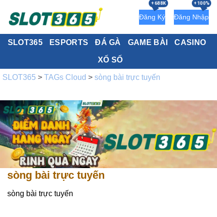
Đăng Ký
Đăng Nhập
SLOT365
ESPORTS
ĐÁ GÀ
GAME BÀI
CASINO
XỐ SỐ
SLOT365
>
TAGs Cloud
>
sòng bài trực tuyến
sòng bài trực tuyến
sòng bài trực tuyến