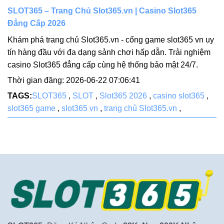
SLOT365 – Trang Chủ Slot365.vn | Casino Slot365
Đẳng Cấp 2026
Khám phá trang chủ Slot365.vn - cổng game slot365 vn uy
tín hàng đầu với đa dạng sảnh chơi hấp dẫn. Trải nghiệm
casino Slot365 đẳng cấp cùng hệ thống bảo mật 24/7.
Thời gian đăng: 2026-06-22 07:06:41
TAGS:
SLOT365
,
SLOT
,
Slot365 2026
,
casino slot365
,
slot365 game
,
slot365 vn
,
trang chủ Slot365.vn
,