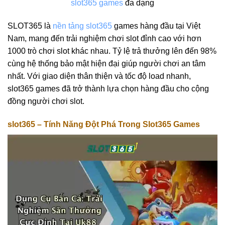
slot365 games
đa dạng
SLOT365 là
nền tảng slot365
games hàng đầu tại Việt
Nam, mang đến trải nghiệm chơi slot đỉnh cao với hơn
1000 trò chơi slot khác nhau. Tỷ lệ trả thưởng lên đến 98%
cùng hệ thống bảo mật hiện đại giúp người chơi an tâm
nhất. Với giao diện thân thiện và tốc độ load nhanh,
slot365 games đã trở thành lựa chọn hàng đầu cho cộng
đồng người chơi slot.
slot365 – Tính Năng Đột Phá Trong Slot365 Games