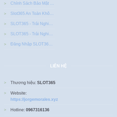
Chính Sách Bảo Mật SLOT365 Và Cách Kiểm Soát Dữ Liệu Chặt Chẽ
Slot365 An Toàn Không | Trải Nghiệm Chơi Slot Đỉnh Cao Tại Slot365
SLOT365 - Trải Nghiệm Slot365 APK Đỉnh Cao, Tải Ứng Dụng Miễn Phí
SLOT365 - Trải Nghiệm Bắn Cá Slot365 Thú Vị, Nhận Thưởng Hấp Dẫn 2026
Đăng Nhập SLOT365 – Trải Nghiệm Sòng Phẳng Trong Thế Giới Slot 2026
LIÊN HỆ
Thương hiệu:
SLOT365
Website:
https://jorgemorales.xyz
Hotline:
0967316136