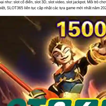
như: slot cổ điển, slot 3D, slot video, slot jackpot. Mỗi trò c
biệt, SLOT365 liên tục cập nhật các tựa game mới nhất năm 20