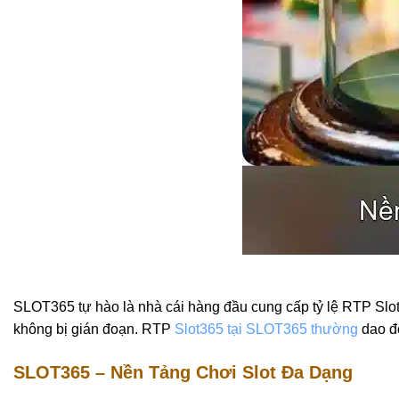
SLOT365 tự hào là nhà cái hàng đầu cung cấp tỷ lệ RTP Slot
không bị gián đoạn. RTP
Slot365 tại
SLOT365 thường
dao đ
SLOT365 – Nền Tảng Chơi Slot Đa Dạng