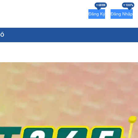
Đăng Ký
Đăng Nhập
SỐ