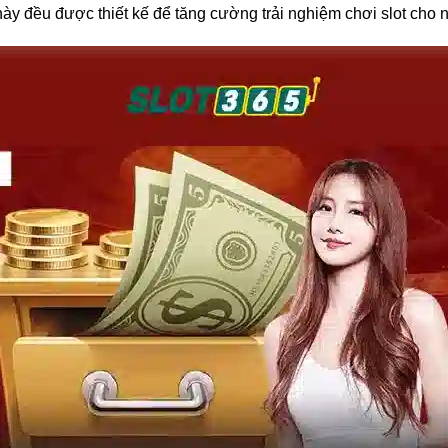
này đều được thiết kế để tăng cường trải nghiệm chơi slot cho 