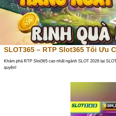
SLOT365 – RTP Slot365 Tối Ưu 
Khám phá RTP Slot365 cao nhất ngành SLOT 2026 tại SLOT365
quyền!