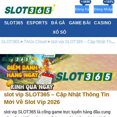
Đăng Ký
Đăng Nhập
SLOT365
ESPORTS
ĐÁ GÀ
GAME BÀI
CASINO
XỐ SỐ
SLOT365
>
TAGs Cloud
>
slot vip SLOT365 – Cập Nhật Thông Tin Mới Về Slot Vip 2026
slot vip SLOT365 – Cập Nhật Thông Tin
Mới Về Slot Vip 2026
slot vip SLOT365 là cổng game trực tuyến hàng đầu cung