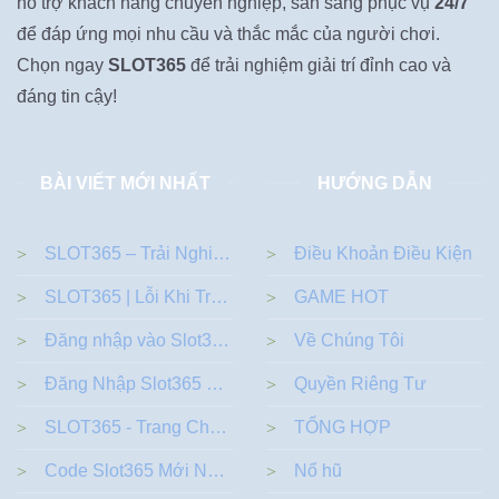
hỗ trợ khách hàng chuyên nghiệp, sẵn sàng phục vụ
24/7
để đáp ứng mọi nhu cầu và thắc mắc của người chơi.
Chọn ngay
SLOT365
để trải nghiệm giải trí đỉnh cao và
đáng tin cậy!
BÀI VIẾT MỚI NHẤT
HƯỚNG DẪN
SLOT365 – Trải Nghiệm Trò Chơi Slot365 Tại Việt Nam Đỉnh Cao
Điều Khoản Điều Kiện
SLOT365 | Lỗi Khi Truy Cập Game Slot365 – Giải Pháp Tối Ưu Cho Người Chơi 2026
GAME HOT
Đăng nhập vào Slot365 – Trải Nghiệm Vàng Cho Người Chơi Slot365
Về Chúng Tôi
Đăng Nhập Slot365 – Trang Đăng Nhập Chính Thức Cho Người Dùng SLOT365
Quyền Riêng Tư
SLOT365 - Trang Chủ Chính Thức Không Bị Chặn 2026 | Slot365 Alternatif
TỔNG HỢP
Code Slot365 Mới Nhất 2026 – Trải Nghiệm Thú Vị Tại SLOT365
Nổ hũ