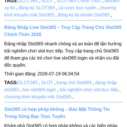
TAGS:
SLOT365
,
SLOT
,
SLOT365 Chính Thức
,
slot365
uy tín
,
đăng ký SLOT365
,
cá cược trực tuyến
,
chương
trình khuyến mãi Slot365
,
đăng ký tài khoản Slot365
,
Đăng Nhập Live Slot365 – Truy Cập Trang Chủ Slot365
Chính Thức 2026
Đăng nhập Slot365 nhanh chóng và an toàn để tận hưởng
trải nghiệm chơi slot trực tiếp. Truy cập trang chủ Slot365
để tham gia các trò chơi live slot365 login và nhận ưu đãi
độc quyền.
Thời gian đăng: 2026-07-19 06:34:54
TAGS:
SLOT365
,
SLOT
,
trang chủ Slot365
,
đăng nhập
slot365
,
live slot365 login
,
trải nghiệm chơi slot trực tiếp
,
chương trình khuyến mãi Slot365
,
Slot365 có hợp pháp không – Bảo Mật Thông Tin
Trong Sòng Bạc Trực Tuyến
Khám phá Slot365 có hợp pháp không và các biện pháp