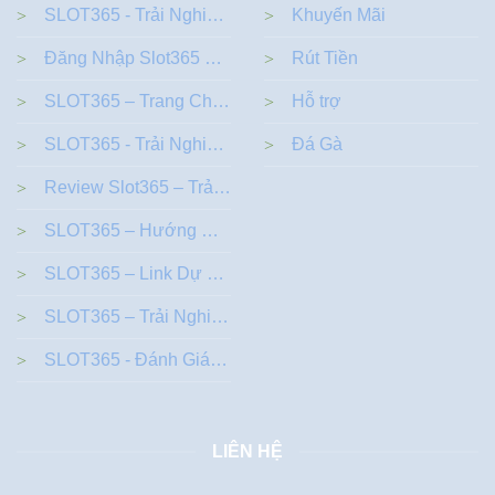
SLOT365 - Trải Nghiệm Cá Cược Slot Đỉnh Cao, Nhận Thưởng Hấp Dẫn - Copyright © 2026
Khuyến Mãi
Đăng Nhập Slot365 – Trải Nghiệm Slot365 Free Độc Quyền 2026
Rút Tiền
SLOT365 – Trang Chủ Slot365 | Slot 365 | Nhà Cái Slot365 | Bắn Cá Slot365 | Thể Thao Slot365 | Casino Slot365 | Xổ Số Slot365 | Tin Tức Slot365 | Khuyến Mãi Slot365
Hỗ trợ
SLOT365 - Trải Nghiệm Cá Cược Trực Tuyến Đa Dạng, Thưởng Hấp Dẫn - Đăng Ký Ngay
Đá Gà
Review Slot365 – Trải Nghiệm Chơi Slot Đỉnh Cao 2026
SLOT365 – Hướng Dẫn Đăng Nhập Slot365, Trải Nghiệm Sôi Động Trong Thế Giới Slot365
SLOT365 – Link Dự Phòng Slot365, Casino Trực Tuyến, Bắn Cá, Nổ Hũ, Thể Thao 2026
SLOT365 – Trải Nghiệm Slot365 Tái Đỉnh Trong Ngành Slot 2026
SLOT365 - Đánh Giá Slot365 Có Uy Tín Không 2026 | Trải Nghiệm Slot365
LIÊN HỆ