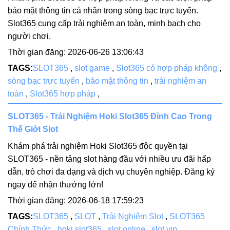
bảo mật thông tin cá nhân trong sòng bạc trực tuyến.
Slot365 cung cấp trải nghiệm an toàn, minh bạch cho
người chơi.
Thời gian đăng: 2026-06-26 13:06:43
TAGS:
SLOT365
,
slot game
,
Slot365 có hợp pháp không
,
sòng bạc trực tuyến
,
bảo mật thông tin
,
trải nghiệm an
toàn
,
Slot365 hợp pháp
,
SLOT365 - Trải Nghiệm Hoki Slot365 Đỉnh Cao Trong
Thế Giới Slot
Khám phá trải nghiệm Hoki Slot365 độc quyền tại
SLOT365 - nền tảng slot hàng đầu với nhiều ưu đãi hấp
dẫn, trò chơi đa dạng và dịch vụ chuyên nghiệp. Đăng ký
ngay để nhận thưởng lớn!
Thời gian đăng: 2026-06-18 17:59:23
TAGS:
SLOT365
,
SLOT
,
Trải Nghiệm Slot
,
SLOT365
Chính Thức
,
hoki slot365
,
slot online
,
slot vip
,