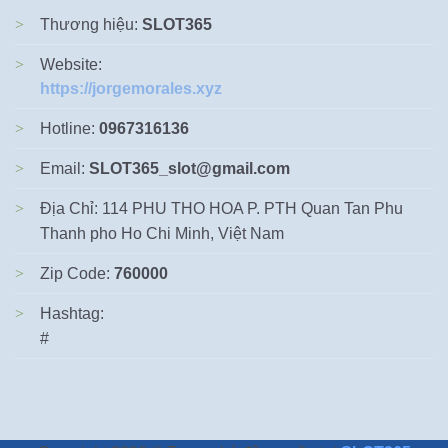
Thương hiệu:
SLOT365
Website:
https://jorgemorales.xyz
Hotline:
0967316136
Email:
SLOT365_slot@gmail.com
Địa Chỉ: 114 PHU THO HOA P. PTH Quan Tan Phu
Thanh pho Ho Chi Minh, Việt Nam
Zip Code:
760000
Hashtag:
#