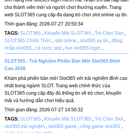
cho thành viên mới và người chơi thường xuyên. Trang
web SLOT365 cung cấp đa dạng trò chơi slot online uy tín.
Thời gian đăng: 2026-07-27 20:50:34
TAGS:
SLOT365
,
Khuyến Mãi SLOT365
,
Trò Chơi Slot
,
SLOT365 Chính Thức
,
slot online
,
slot365 uy tín
,
đăng
nhập slot365
,
cá cược slot
,
live slot365 login
,
SLOT365 - Trải Nghiệm Phiên Bản Mới Slot365 Đỉnh
Cao 2026
Khám phá phiên bản mới Slot365 với trải nghiệm đỉnh cao
nhất trong ngành SLOT. Trang web chính thức của
SLOT365 cung cấp đầy đủ thông tin về trò chơi, khuyến
mãi và hướng dẫn chơi hiệu quả.
Thời gian đăng: 2026-07-27 14:50:32
TAGS:
SLOT365
,
Khuyến Mãi SLOT365
,
Trò Chơi Slot
,
slot365 trải nghiệm
,
slot365 game
,
cổng game slot365
,