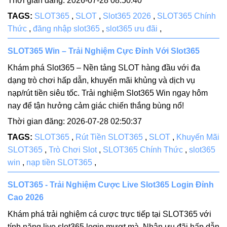
Thời gian đăng: 2026-07-28 08:50:40
TAGS:
SLOT365
,
SLOT
,
Slot365 2026
,
SLOT365 Chính
Thức
,
đăng nhập slot365
,
slot365 ưu đãi
,
SLOT365 Win – Trải Nghiệm Cực Đỉnh Với Slot365
Khám phá Slot365 – Nền tảng SLOT hàng đầu với đa
dạng trò chơi hấp dẫn, khuyến mãi khủng và dịch vụ
nạp/rút tiền siêu tốc. Trải nghiệm Slot365 Win ngay hôm
nay để tận hưởng cảm giác chiến thắng bùng nổ!
Thời gian đăng: 2026-07-28 02:50:37
TAGS:
SLOT365
,
Rút Tiền SLOT365
,
SLOT
,
Khuyến Mãi
SLOT365
,
Trò Chơi Slot
,
SLOT365 Chính Thức
,
slot365
win
,
nạp tiền SLOT365
,
SLOT365 - Trải Nghiệm Cược Live Slot365 Login Đỉnh
Cao 2026
Khám phá trải nghiệm cá cược trực tiếp tại SLOT365 với
tính năng live slot365 login mượt mà. Nhận ưu đãi hấp dẫn