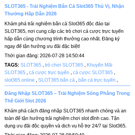
SLOT365 - Trải Nghiệm Bắn Cá Slot365 Thú Vị, Nhận
Thưởng Hấp Dẫn 2026
Khám phá trải nghiệm bắn cá Slot365 độc đáo tại
SLOT365, nơi cung cấp các trò chơi cá cược trực tuyến
hấp dẫn cùng chương trình thưởng cao nhất. Đăng ký
ngay để tận hưởng ưu đãi đặc biệt!
Thời gian đăng: 2026-07-28 14:50:44
TAGS:
SLOT365
,
trò chơi SLOT365
,
Khuyến Mãi
SLOT365
,
cá cược trực tuyến
,
cá cược SLOT365
,
slot365 online
,
SLOT365 bắn cá
,
bắn cá trực tuyến
,
Đăng Nhập SLOT365 – Trải Nghiệm Sòng Phẳng Trong
Thế Giới Slot 2026
Khám phá cách đăng nhập SLOT365 nhanh chóng và an
toàn để tận hưởng trải nghiệm chơi slot đỉnh cao. Tận
dụng ưu đãi độc quyền và dịch vụ hỗ trợ 24/7 tại Slot365.