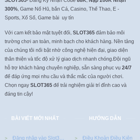
SLOT365
- Đăng Ký Nhận Code
88K
,
Nạp 200K Nhận
300%
, Game Nổ Hũ, bắn Cá, Casino, Thể Thao, E -
Sports, Xổ Số, Game bài uy tín
Với cam kết bảo mật tuyệt đối,
SLOT365
đảm bảo môi
trường chơi an toàn, minh bạch cho khách hàng. Nền tảng
của chúng tôi nổi bật nhờ công nghệ hiện đại, giao diện
thân thiện và tốc độ xử lý giao dịch nhanh chóng.
Đội ngũ
hỗ trợ khách hàng chuyên nghiệp, sẵn sàng phục vụ
24/7
để đáp ứng mọi nhu cầu và thắc mắc của người chơi.
Chọn ngay
SLOT365
để trải nghiệm giải trí đỉnh cao và
đáng tin cậy!
BÀI VIẾT MỚI NHẤT
HƯỚNG DẪN
Đăng nhập vào Slot365 – Trải Nghiệm Vàng Cho Người Chơi Slot365
Điều Khoản Điều Kiện