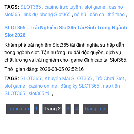
TAGS:
SLOT365
,
casino trực tuyến
,
slot game
,
casino
slot365
,
link dự phòng Slot365
,
nổ hũ
,
bắn cá
,
thể thao
,
SLOT365 – Trải Nghiệm Slot365 Tái Đỉnh Trong Ngành
Slot 2026
Khám phá trải nghiệm Slot365 tái định nghĩa sự hấp dẫn
trong ngành slot. Tận hưởng ưu đãi độc quyền, dịch vụ
chất lượng và trải nghiệm chơi game đỉnh cao tại Slot365.
Thời gian đăng: 2026-08-05 02:52:16
TAGS:
SLOT365
,
Khuyến Mãi SLOT365
,
Trò Chơi Slot
,
slot game
,
casino online
,
đăng ký SLOT365
,
nạp tiền
SLOT365
,
slot365 tái
,
Trang đầu
1
Trang 2
3
4
Trang cuối