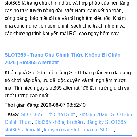
slot365 là trang chủ chính thức và hợp pháp của nền tảng
casino trực tuyến hàng đầu Việt Nam, cam kết an toàn,
công bằng, bảo mật tối đa và trải nghiệm siêu tốc. Khám
phá công nghệ tiên tiến, chính sách chịu trách nhiệm và
các chương trình khuyến mãi ROI cao ngay hôm nay.
SLOT365 - Trang Chủ Chính Thức Không Bị Chặn
2026 | Slot365 Alternatif
Khám phá Slot365 - nền tảng SLOT hàng đầu với đa dạng
trò chơi hấp dẫn, ưu đãi độc quyền và trải nghiệm mượt
mà. Tìm hiểu ngay slot365 alternatif để tận hưởng dịch vụ
chất lượng cao nhất.
Thời gian đăng: 2026-08-07 08:52:40
TAGS:
SLOT365
,
Trò Chơi Slot
,
Slot365 2026
,
SLOT365
Chính Thức
,
Slot365 không bị chặn
,
đăng ký SLOT365
,
slot365 alternatif
,
khuyến mãi Slot
,
nhà cái SLOT
,