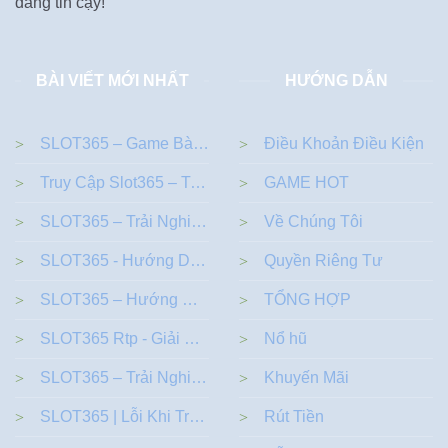
đáng tin cậy!
BÀI VIẾT MỚI NHẤT
HƯỚNG DẪN
SLOT365 – Game Bài Slot365 – Trải Nghiệm Vui Vẻ, Thắng Lớn Mỗi Ngày 2026
Điều Khoản Điều Kiện
Truy Cập Slot365 – Trải Nghiệm Cá Cược Đỉnh Cao Không Bị Chặn 2026
GAME HOT
SLOT365 – Trải Nghiệm Slot365 App Đỉnh Cao 2026
Về Chúng Tôi
SLOT365 - Hướng Dẫn Slot365 Chi Tiết Nhất 2026
Quyền Riêng Tư
SLOT365 – Hướng Dẫn Đăng Nhập Slot365 Login Link Và Trải Nghiệm Slot Đỉnh Cao 2026
TỔNG HỢP
SLOT365 Rtp - Giải Pháp Tối Ưu Cho Người Chơi Slot 2026
Nổ hũ
SLOT365 – Trải Nghiệm Trò Chơi Slot365 Tại Việt Nam Đỉnh Cao
Khuyến Mãi
SLOT365 | Lỗi Khi Truy Cập Game Slot365 – Giải Pháp Tối Ưu Cho Người Chơi 2026
Rút Tiền