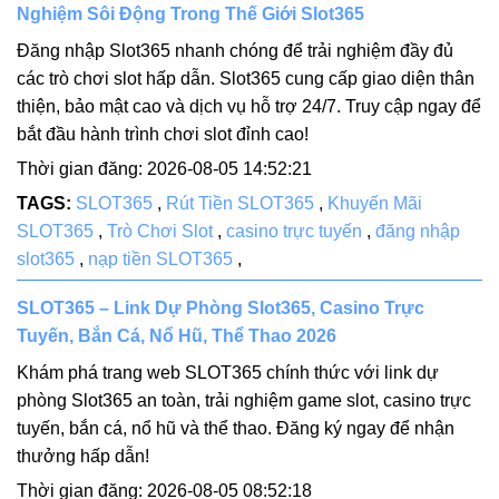
Nghiệm Sôi Động Trong Thế Giới Slot365
Đăng nhập Slot365 nhanh chóng để trải nghiệm đầy đủ
các trò chơi slot hấp dẫn. Slot365 cung cấp giao diện thân
thiện, bảo mật cao và dịch vụ hỗ trợ 24/7. Truy cập ngay để
bắt đầu hành trình chơi slot đỉnh cao!
Thời gian đăng: 2026-08-05 14:52:21
TAGS:
SLOT365
,
Rút Tiền SLOT365
,
Khuyến Mãi
SLOT365
,
Trò Chơi Slot
,
casino trực tuyến
,
đăng nhập
slot365
,
nạp tiền SLOT365
,
SLOT365 – Link Dự Phòng Slot365, Casino Trực
Tuyến, Bắn Cá, Nổ Hũ, Thể Thao 2026
Khám phá trang web SLOT365 chính thức với link dự
phòng Slot365 an toàn, trải nghiệm game slot, casino trực
tuyến, bắn cá, nổ hũ và thể thao. Đăng ký ngay để nhận
thưởng hấp dẫn!
Thời gian đăng: 2026-08-05 08:52:18