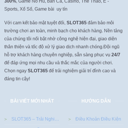
300%
, Game Nổ Hũ, bắn Cá, Casino, Thể Thao, E -
Sports, Xổ Số, Game bài uy tín
Với cam kết bảo mật tuyệt đối,
SLOT365
đảm bảo môi
trường chơi an toàn, minh bạch cho khách hàng. Nền tảng
của chúng tôi nổi bật nhờ công nghệ hiện đại, giao diện
thân thiện và tốc độ xử lý giao dịch nhanh chóng.
Đội ngũ
hỗ trợ khách hàng chuyên nghiệp, sẵn sàng phục vụ
24/7
để đáp ứng mọi nhu cầu và thắc mắc của người chơi.
Chọn ngay
SLOT365
để trải nghiệm giải trí đỉnh cao và
đáng tin cậy!
BÀI VIẾT MỚI NHẤT
HƯỚNG DẪN
SLOT365 – Trải Nghiệm Trò Chơi Slot365 Tại Việt Nam Đỉnh Cao
Điều Khoản Điều Kiện