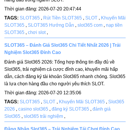
Thời gian đăng: 2026-07-20 20:47:44
TAGS:
SLOT365
,
Rút Tiền SLOT365
,
SLOT
,
Khuyến Mãi
SLOT365
,
SLOT365 Hướng Dẫn
,
slot365 com
,
nạp tiền
SLOT365
,
chơi slot
,
SLOT365 – Đánh Giá Slot365 Chi Tiết Nhất 2026 | Trải
Nghiệm Slot365 Đỉnh Cao
Đánh giá Slot365 2026: Tổng hợp thông tin đầy đủ về
Slot365, trải nghiệm cá cược đỉnh cao, khuyến mãi hấp
dẫn, cách đăng ký tài khoản Slot365 nhanh chóng. Slot365
là lựa chọn hàng đầu cho người yêu thích SLOT.
Thời gian đăng: 2026-07-20 12:35:06
TAGS:
SLOT365
,
SLOT
,
Khuyến Mãi SLOT365
,
Slot365
2026
,
casino slot365
,
đăng ký SLOT365
,
đánh giá
Slot365
,
slot365 trải nghiệm
,
Đăng Nhập Slot365 – Trải Nghiệm Tái Chơi Đỉnh Cao