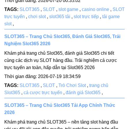
Thời gian đăng: 2026-07-20 00:35:02
TAGS:
SLOT365
,
SLOT
,
slot game
,
casino online
,
SLOT
trực tuyến
,
chơi slot
,
slot365 tải
,
slot trực tiếp
,
tải game
slot
,
SLOT365 – Trang Chủ Slot365, Đánh Giá Slot365, Trải
Nghiệm Slot365 2026
Khám phá trang chủ Slot365, đánh giá Slot365 chi tiết
cùng các dịch vụ SLOT hàng đầu. Trải nghiệm cá cược
trực tuyến an toàn, hấp dẫn tại Slot365 2026
Thời gian đăng: 2026-07-19 18:34:59
TAGS:
SLOT365
,
SLOT
,
Trò Chơi Slot
,
trang chủ
Slot365
,
cá cược trực tuyến
,
đánh giá Slot365
,
SLOT365 – Trang Chủ Slot365 Tải App Chính Thức
2026
Khám phá trang chủ SLOT365 – nền tảng slot hàng đầu