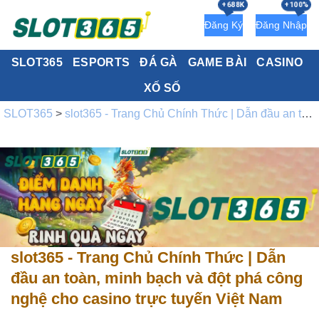
Đăng Ký
Đăng Nhập
SLOT365
ESPORTS
ĐÁ GÀ
GAME BÀI
CASINO
XỐ SỐ
SLOT365
>
slot365 - Trang Chủ Chính Thức | Dẫn đầu an toàn, minh bạch và đột phá công nghệ cho casino trực tuyến Việt Nam
slot365 - Trang Chủ Chính Thức | Dẫn
đầu an toàn, minh bạch và đột phá công
nghệ cho casino trực tuyến Việt Nam