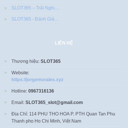
SLOT365 – Trải Nghiệm Slot365 Tái Đỉnh Trong Ngành Slot 2026
SLOT365 - Đánh Giá Slot365 Có Uy Tín Không 2026 | Trải Nghiệm Slot365
LIÊN HỆ
Thương hiệu:
SLOT365
Website:
https://jorgemorales.xyz
Hotline:
0967316136
Email:
SLOT365_slot@gmail.com
Địa Chỉ: 114 PHU THO HOA P. PTH Quan Tan Phu
Thanh pho Ho Chi Minh, Việt Nam